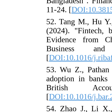
Bangladesh". Finan
11-24. [
DOI:10.3815
52. Tang M., Hu Y.
(2024). "Fintech, b
Evidence from Chi
Business and
[
DOI:10.1016/j.riba
53. Wu Z., Pathan
adoption in banks a
British Acc
[
DOI:10.1016/j.bar
54. Zhao J., Li X