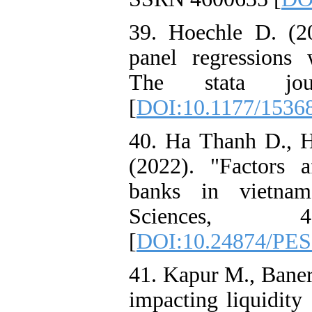
39. Hoechle D. (20
panel regressions 
The stata jou
[
DOI:10.1177/153
40. Ha Thanh D., 
(2022). "Factors a
banks in vietnam
Sciences, 
[
DOI:10.24874/PES
41. Kapur M., Baner
impacting liquidity