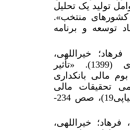
امل تولید یک تحلیل
در کشور‌های منتخب
 توسعه و برنامه
13. اد؛ خیراللهی
فرشید و علی‌اصغر طاهرآبادی (1399). «تأثیر
وم مالی بانکداری
می تحقیقات مالی
اسلامی، سال دهم، شماره اول (پیاپی19)، صص 234-
14. اد؛ خیراللهی