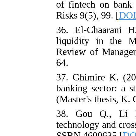
of fintech on bank 
Risks 9(5), 99. [
DOI
36. El-Chaarani H
liquidity in the M
Review of Managem
64.
37. Ghimire K. (202
banking sector: a 
(Master's thesis, K.
38. Gou Q., Li 
technology and cross
SSRN 4600635 [
DOI