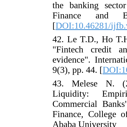
the banking secto
Finance and B
[
DOI:10.46281/ijfb
42. Le T.D., Ho T.
"Fintech credit an
evidence". Internat
9(3), pp. 44. [
DOI:1
43. Melese N. (2
Liquidity: Empi
Commercial Banks"
Finance, College 
Ababa University