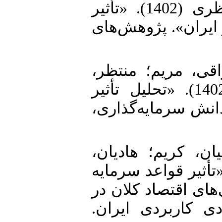
22. معبودی، رضا و زینب دره نظری (1402). «تأثیر
 ایران». پژوهش‌های
23. ، مریم؛ منتظر
مهدی و حمیدرضا وکیلی فرد (1402). «تحلیل تأثیر
دانش سرمایه‌گذاری
24. ن، کریم؛ هادیان
م و روح اله شهنازی (1399). «تأثیر قواعد سرمایه
های اقتصاد کلان در
دی کاربردی ایران