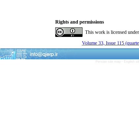
Rights and permissions
This work is licensed unde
Volume 33, Issue 115 (quarte
Persian site map -
English s