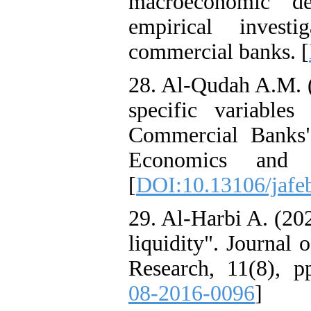
macroeconomic de
empirical invest
commercial banks. [
28. Al-Qudah A.M. 
specific variable
Commercial Banks"
Economics and B
[
DOI:10.13106/jafe
29. Al-Harbi A. (20
liquidity". Journal
Research, 11(8), p
08-2016-0096
]