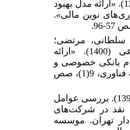
فرشید و علی‌اصغر طاهرآبادی (1399). «ارائه مدل بهبود
اوری‌های نوین مالی
15. طانی، مرتضی؛
شهبازی، میثم و افسانه اوضاعی (1400). «ارائه
ام بانکی خصوصی و
فین‌تک‌ها در ایران». مدیریت توسعه فناوری، 9(1)، صص
16. عالی داعی جوادی، معصومه (1397). بررسی عوامل
 نقد در شرکت‌های
دار تهران. موسسه