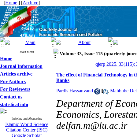
[
Home
] [
Archive
]
Main Menu
Volume 33, Issue 115 (quarterly journ
Home
qjerp 2025, 33(115):
Journal Information
Articles archive
The effect of Financial Technology in t
Banks
For Authors
For Reviewers
Pardis Hassanvand
,
Mahbube Del
Contact us
Department of Econ
statistical info
Economics, Lorestan 
Indexing and Abstracting
delfan.m@lu.ac.ir
Islamic World Science
Citation Center (ISC)
Google Scholar