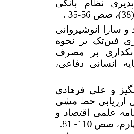
پذیری نظام بانکی
20. سارا انوشیروانی
(1401). «تک بر نحوه
انکداری بر مصرف
ایه انسانی دفاعی
21. ز و علی فرهادی
ین مدل ارزیابی خط مشی
امه علمی اقتصاد و
 صص 110- 81