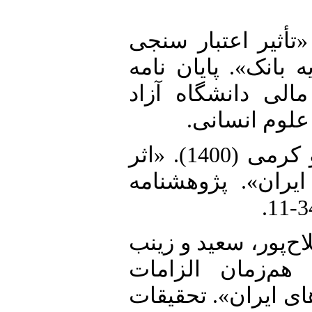
2. نی عراقی، مهدی (1400). «تأثیر اعتبار سنجی
بانک». پایان نامه
لی دانشگاه آزاد
علوم انسانی
3. اسماعیل‌‌پور مقدم، هادی و آرزو کرمی (1400). «اثر
یران». پژوهشنامه
4. پور، سعید و زینب
اجرای هم‌زمان الزامات
ای ایران». تحقیقات