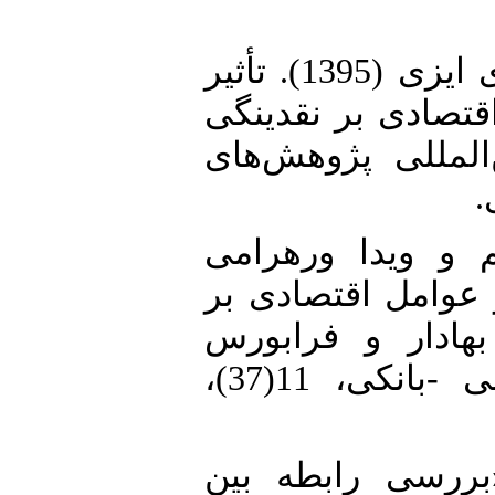
10. دلقندی، سید ابوالفضل و مهدی ایزی (1395). تأثیر
تصادی بر نقدینگی
‌المللی پژوهش‌های
ی
11.  ویدا ورهرامی
(1397). «اقتصادی بر
بهادار و فرابورس
ایران»، فصلنامه پژوهش‌های پولی -بانکی، 11(37)،
12. مدرضا (1401). «بررسی رابطه بین