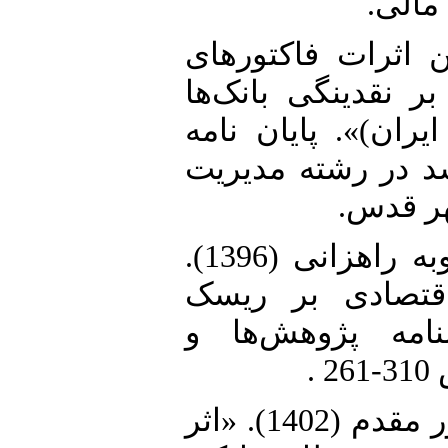
 مالی
17. (1396). «تعیین اثرات فاکتورهای
ر نقدینگی بانک‌ها
(ان)». پایان نامه
د در رشته مدیریت
شهر قدس
18. کفائی، سید محمدعلی و محبوبه راهزانی (1396).
«قتصادی بر ریسک
نامه پژوهش‌ها و
19. کرمی، آرزو و هادی اسماعیل‌پور مقدم (1402). «اثر