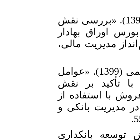
5. تهرانی، رضا و جمشید بیگدلو (1399). «بررسی نقش
ورس اوراق بهادار
انداز مدیریت مالی
6. تزوال، امیرحسین و مریم ابراهیمی (1399). «عوامل
 با تأکید بر نقش
فروش با استفاده از
مدل ARDL». یت بانکی و
7.  (1400). «نقش توسعه بانکداری