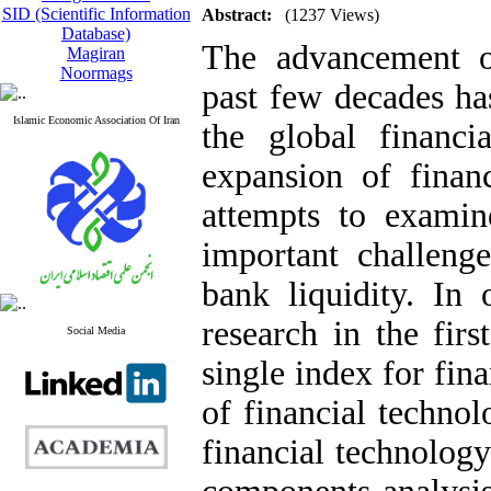
SID (Scientific Information
Abstract:
(1237 Views)
Database)
The advancement of
Magiran
Noormags
past few decades ha
Islamic Economic Association Of Iran
the global financi
expansion of financ
attempts to exami
important challeng
bank liquidity. In 
research in the firs
Social Media
single index for fin
of financial techno
financial technolog