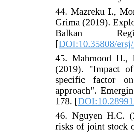
44. Mazreku I., Mori
Grima (2019). Explor
Balkan Reg
[
DOI:10.35808/ersj
45. Mahmood H., 
(2019). "Impact o
specific factor 
approach". Emerging
178. [
DOI:10.28991
46. Nguyen H.C. (20
risks of joint stoc