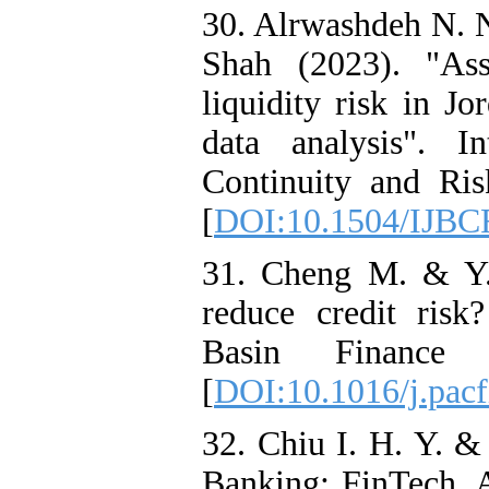
30. Alrwashdeh N. 
Shah (2023). "Ass
liquidity risk in J
data analysis". I
Continuity and Ri
[
DOI:10.1504/IJBC
31. Cheng M. & Y.
reduce credit risk
Basin Finance
[
DOI:10.1016/j.pac
32. Chiu I. H. Y. &
Banking: FinTech, A