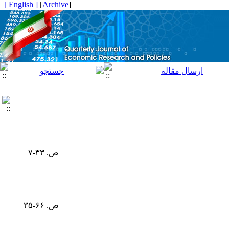
[ English ]
]
Archive
[
ص. ۳۳-۷
ص. ۶۶-۳۵