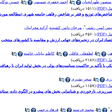
 منصور طهرانچیان
،
احمد جعفری صمیمی
،
حسین توکلیا
(PDF)
(۱۵۱۱ دریافت)
 شاخص‌های توزیع و فقر بر شاخص رفاهی جامعه شهری (مطالعه مورد
*
یس امین رشتی
،
مرجان دامن کشیده
،
آزاده محرابیان
(PDF)
(۲۵۶۰ دریافت)
صاد ایران در زنجیره‌های جهانی ارزش و مقایسه با کشورهای منتخب
هی
،
لطفعلی عاقلی
،
کاظم بیابانی خامنه
(PDF)
(۲۱۸۶ دریافت)
ی با تأکید بر حاکمیت سیاست‌های پولی در بخش تولید ایران با رهیافت یک
ری
،
سحر بشیری
(PDF)
(۱۱۵۷ دریافت)
ت سرریزی، بازخوردی و شناسایی بخش های پیشرو در الگوی داده- ستا
*
د
،
محمد خرسند
،
فرهاد ترحمی