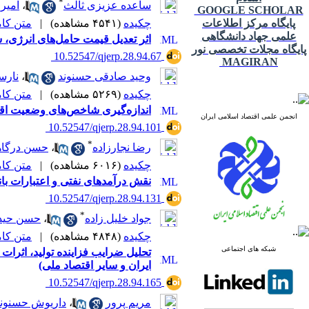
*
ساعده عزیزی ثالث
،
امیر
GOOGLE SCHOLAR
پایگاه مرکز اطلاعات
چکیده
(۴۵۴۱ مشاهده)
|
متن کامل 
علمی جهاد دانشگاهی
اثر تعدیل قیمت حامل‌های انرژی،
پایگاه مجلات تخصصی نور
‎ 10.52547/qjerp.28.94.67
MAGIRAN
وحید صادقی حسنوند
،
نارس
چکیده
(۵۲۶۹ مشاهده)
|
متن کامل 
اندازه‌گیری شاخص‌های وضعیت اقت
انجمن علمی اقتصاد اسلامی ایران
‎ 10.52547/qjerp.28.94.101
*
رضا نجارزاده
،
حسن درگا
چکیده
(۶۰۱۶ مشاهده)
|
متن کامل 
نقش درآمدهای نفتی و اعتبارات بانک
‎ 10.52547/qjerp.28.94.131
*
جواد خلیل زاده
،
حسن حید
چکیده
(۴۸۴۸ مشاهده)
|
متن کامل 
شبکه های اجتماعی
تحلیل ضرایب فزاینده تولید، اثرا
ایران و سایر اقتصاد ملی)
‎ 10.52547/qjerp.28.94.165
مریم پرور
،
داریوش حسنون