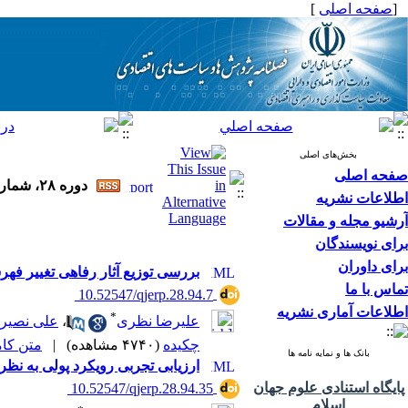
[
صفحه اصلی
]
بخش‌های اصلی
صفحه اصلی
دوره ۲۸، شماره ۹۴ - ( فصلنامه پژوهش ها و سیاست های اقتصادی ۱۳۹۹ )
اطلاعات نشریه
آرشیو مجله و مقالات
برای نویسندگان
برای داوران
بررسی توزیع آثار رفاهی تغییر فهر
تماس با ما
‎ 10.52547/qjerp.28.94.7
اطلاعات آماری نشریه
*
علیرضا نظری
،
علی نصیری
چکیده
(۴۷۴۰ مشاهده)
|
متن کامل 
بانک ها و نمایه نامه ها
ارزیابی تجربی رویکرد پولی به نظ
پایگاه استنادی علوم جهان
‎ 10.52547/qjerp.28.94.35
اسلام