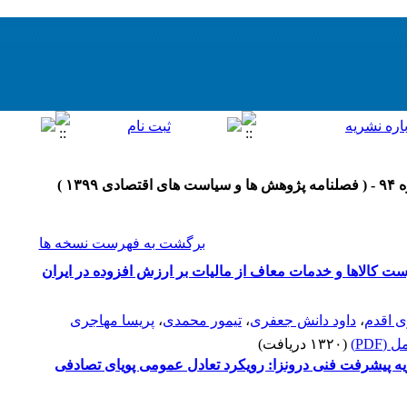
برگشت به فهرست نسخه ها
ست کالاها و خدمات معاف از مالیات بر ارزش افزوده در ایران
 اقدم
،
داود دانش جعفری
،
تیمور محمدی
،
پریسا مهاجری
(PDF)
(۱۳۲۰ دریافت)
ریه پیشرفت فنی درونزا: رویکرد تعادل عمومی پویای تصادفی