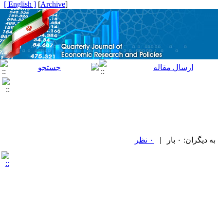
[ English ]
]
Archive
[
ران: ۰ بار |
۰ نظر