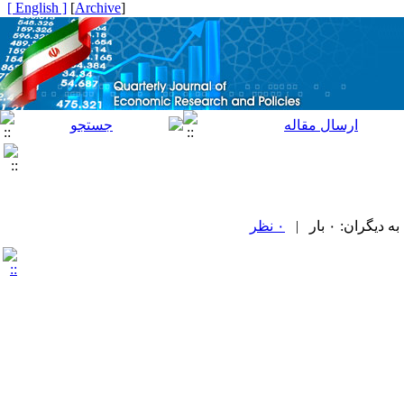
[ English ]
]
Archive
[
ران: ۰ بار |
۰ نظر