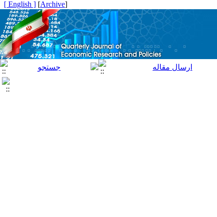
[ English ]
]
Archive
[