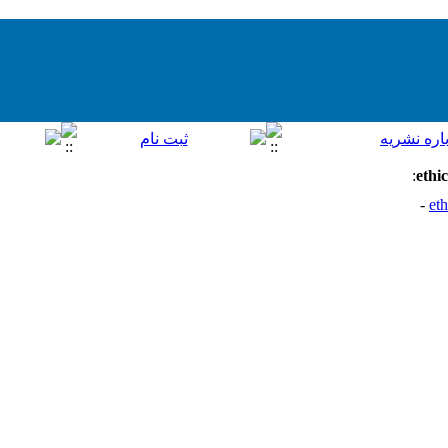
:
ethi
eth