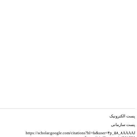
پست الکترونیک
پست سازمانی
https://scholar.google.com/citations?hl=fa&user=۴p_۵۸_۸AAAAJ