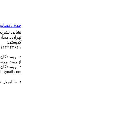
حذف تصاویر 
نشانی نشریه
تهران ـ میدا
کدپستی
:
۱۱۱۴۹۴۳۶۶۱
• نویسندگان
از روند بررس
• نویسندگان مح
gmail.com اقدام فرمایند.
• به ایمیل شما در ۲ روز کاری پ