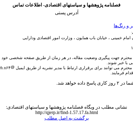
فصلنامه پژوهشها و سیاستهای اقتصادی- اطلاعات تماس
آدرس پستی
و رنگ‌ها
:
ن امام خمینی ، خیابان باب همایون ، وزارت امور اقتصادی ودارایی
 محترم جهت پیگیری وضعیت مقاله، در هر زمان از طریق صفحه شخصی خود ، 
ی با خبر شوند.
ترم می توانند برای برقراری ارتباط با مدیر نشریه از طریق ایمیل kamalzadeh.n۶۴
اسخ داده خواهد شد.
نشانی مطلب در وبگاه فصلنامه پژوهشها و سیاستهای اقتصادی:
http://qjerp.ir/find-1.57.17.fa.html
برگشت به اصل مطلب