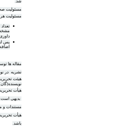
شد
.
مسئولیت صحت
مسئولیت هر م
تعداد 
مشخص 
داوری 
پس از 
اضافه 
مقاله ها توس
نشریه
در نو
هیئت تحریریه
نویسنده(گان)،
هیأت تحریریه
بدیهی است هر
مستندات و مد
هیأت تحریریه
باشد
.