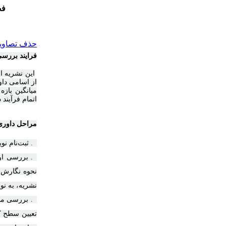
فص
حذف تصاویر 
فرایند بررس
این نشریه ا
از اسامی داو
اتمام فرآیند
مراحل داوری 
۱. ثبت‌نام نویسنده در سایت نشریه و ارسال مقاله؛
۲. بررسی ا
نحوه نگارش 
نشریه، به نو
۳. بررسی م
تعیین سطح ک