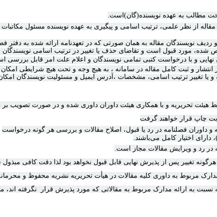
 مطالب به عهده نویسنده(گان)است
.
قاله از نظر علمی، ترتیب اسامی و پیگیری به عهده نویسنده مسئول مکاتبات خ
و ردیف نویسندگان مقاله به همان صورتی که در تعهدنامه ارائه شده به دفتر فص
شده، مورد قبول است و تقاضای حذف یا تغییر در ترتیب اسامی نویسندگان ف
نهایی و با درخواست کتبی تمامی نویسندگان و اعلام علت امر قابل بررسی ا
انتشار و ثبت کامل مقاله در سامانه ، به هیچ وجه و تحت هیچ شرایطی امکان
و یا تغییر ترتیب اسامی، مشخصات ،آدرس ایمیل و مسئولیت نویسندگان امکان
ط هیئت تحریریه و با همکاری
هیئت داوران
داوری شده و در صورت تصویب بر 
بت چاپ قرار خواهند گرفت
 و داوران فصلنامه در رد یا قبول، اصلاح مقالات و بررسی هر گونه درخواست
 دارای اختیار کامل می‌باشند.
 در رد و ویرایش مقالات مجاز است.
گونه تغییر پس از پذیرش نهایی قابل قبول نخواهد بود لذا دقت کافی مبذول 
ارک مربوط به داوری کلیه مقالات در هیأت تحریریه نشریه محفوظ و محرمانه 
 نسبت به ارائه مدارک مربوط به مقالاتی که مورد پذیرش قرار نگرفته اند، م