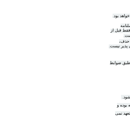
واهد بود.
لنامه
قط قبل از
ست.
 حذف،
 پذیر نیست.
طبق ضوابط
شود
.
بوده و
تعهد نمی