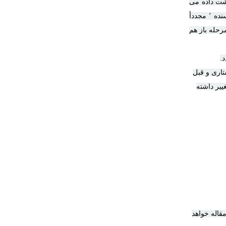
گشت داده می
شود. شایان ذکر است این مرحله تنها یک بار تکرار می شود. پس از انجام اصلاحات نویسنده ٬ مجددأ
رحله باز هم
.
حه آرایی و ویراستاری و قبل
ییر داشته
قاله خواهد