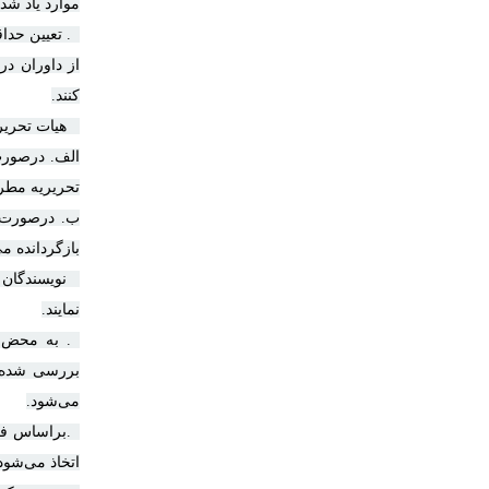
موارد یاد شده مثبت باشد٬ مقاله به مرح
۴. تعیین حداقل دو داور
از داوران د
کنند.
هیات تحریریه
الف. درصورت
تحریریه مطر
ب. درصورت د
بازگردانده می
۵ نویسندگان
نمایند.
۶. به محض 
بررسی شده و
می‌شود
.
۷.براساس ف
اتخاذ می‌شود