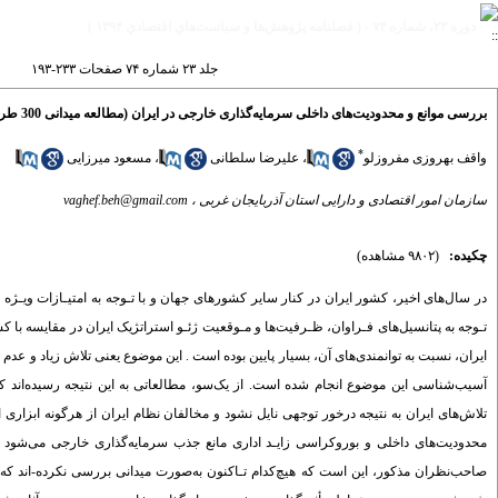
دوره ۲۳، شماره ۷۴ - ( فصلنامه پژوهش‌ها و سياست‌هاي اقتصادي ۱۳۹۴ )
جلد ۲۳ شماره ۷۴ صفحات ۲۳۳-۱۹۳
بررسی موانع و محدودیت‌های داخلی سرمایه‌گذاری خارجی در ایران (مطالعه میدانی 300 طرح سرمایه‌گذاری خارجی تحت پوشش قانون سرمایه‌گذاری)
*
واقف بهروزی مفروزلو
،
علیرضا سلطانی
،
مسعود میرزایی
سازمان امور اقتصادی و دارایی استان آذربایجان غربی ،
vaghef.beh@gmail.com
چکیده:
(۹۸۰۲ مشاهده)
در سال‌های اخیر، کشور ایران در کنار سایر کشورهای جهان و با تـوجه به امتیـازات ویـژه
تـوجه به پتانسیل‌های فـراوان، ظـرفیت‌ها و مـوقعیت ژئـو استراتژیک ایران در مقایسه ب
ایران، نسبت به توانمندی‌های آن، بسیار پایین بوده است . این موضوع یعنی تلاش زیاد و 
آسیب‌شناسی این موضوع انجام شده است. از یک‌سو، مطالعاتی به این نتیجه رسیده‌اند که 
تلاش‌های ایران به نتیجه درخور توجهی نایل نشود و مخالفان نظام ایران از هرگونه ابزاری ا
محدودیت‌های داخلی و بوروکراسی زایـد اداری مانع جذب سرمایه‌گذاری خارجی می‌شود
صاحب‌نظران مذکور، این است که هیچ‌کدام تـاکنون به‌صورت میدانی بررسی نکرده-اند که