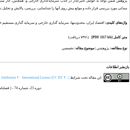
میدانی مورد بررسی قرار داده و موانع پیش روی آنها را شناسایی، بررسی، پالایش و تحلیل 
واژه‌های کلیدی:
اقتصاد ایران
،
محدودیتها
،
سرمایه گذاری خارجی و سرمایه گذاری مستقیم 
متن کامل
[PDF 1117 kb]
(۷۳۷۱ دریافت)
نوع مطالعه:
پژوهشي
|
موضوع مقاله:
تخصصي
بازنشر اطلاعات
این مقاله تحت شرایط
ttribution ۴.۰ International License (CC BY ۴.۰)
دوره 23، شماره 74 - ( فصلنامه پژوهش‌ها و سياست‌هاي اقتصادي 1394 )