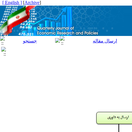
[ English ]
]
Archive
[