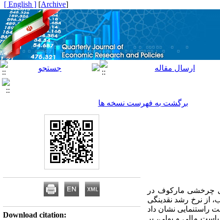
[ English ]
]
Archive
[
برگشت به فهرست نسخه ها
ی 1360 تا 1392 ش، با استفاده از الگوی چرخشی مارکوف در
، از نرخ رشد نقدینگی
ت راست­نمایی نشان داد
Download citation:
یاست مالی و پولی، بر