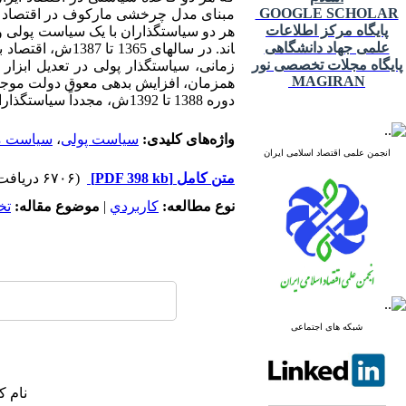
GOOGLE SCHOLAR
پایگاه مرکز اطلاعات
علمی جهاد دانشگاهی
اند. در سال­های
پایگاه مجلات تخصصی نور
زمانی، سیاست­گذار پولی در تعدیل ابز
MAGIRAN
همزمان، افزایش بدهی معوق دولت موجب 
دوره 1388 تا 1392ش، مجدداً سیاست­گذاران از سیاست­های پولی و مالی منفعل پیروی کرده­ اند.
واژه‌های کلیدی:
سیاست پولی
،
سیاست م
انجمن علمی اقتصاد اسلامی ایران
متن کامل
[PDF 398 kb]
(۶۷۰۶ دریافت)
نوع مطالعه:
كاربردي
|
موضوع مقاله:
تخ
شبکه های اجتماعی
نام ک