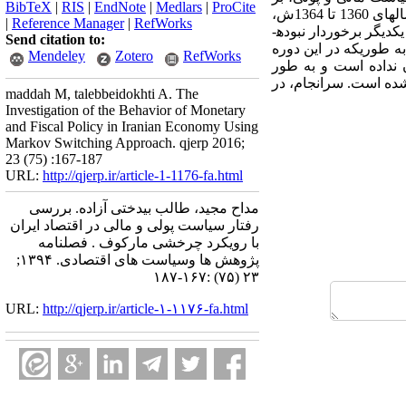
BibTeX
|
RIS
|
EndNote
|
Medlars
|
ProCite
مبنای مدل چرخشی مارکوف در اقتصاد ایران، کل دوره زمانی مورد مطالعه به سه دوره تقسیم می­شود؛ در سال­های 1360 تا 1364ش،
|
Reference Manager
|
RefWorks
هر دو سیاست­گذاران با یک سیاست پولی و مالی منفعل مواجه بودند، به­طوریکه از یک تعامل رفتاری سازگاری با یکدیگر برخوردار نبوده­
Send citation to:
ست؛ به طوری­که در این دوره
Mendeley
Zotero
RefWorks
 نداده است و به طور
ده است. سرانجام، در
maddah M, talebbeidokhti A. The
Investigation of the Behavior of Monetary
and Fiscal Policy in Iranian Economy Using
Markov Switching Approach. qjerp 2016;
23 (75) :167-187
URL:
http://qjerp.ir/article-1-1176-fa.html
مداح مجید، طالب بیدختی آزاده. بررسی
رفتار سیاست پولی و مالی در اقتصاد ایران
با رویکرد چرخشی مارکوف . فصلنامه
پژوهش ها وسیاست های اقتصادی. ۱۳۹۴;
۲۳ (۷۵) :۱۶۷-۱۸۷
URL:
http://qjerp.ir/article-۱-۱۱۷۶-fa.html