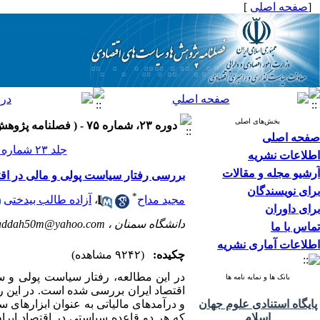
[
صفحه اصلی
]
بخش‌های اصلی
دوره ۲۳، شماره ۷۵ - ( فصلنامه پژوهش‌ها و سياست‌هاي اقتصادي ۱۳۹۴ )
صفحه اصلی
جلد ۲۳ شماره ۷۵ صفحات ۱۸۷-۱۶۷
اطلاعات نشریه
آرشیو مجله و مقالات
بررسی رفتار سیاست پولی و مالی در اق
برای نویسندگان
*
مجید مداح
،
آزاده طالب بیدختی
برای داوران
دانشگاه سمنان ،
ddah50m@yahoo.com
تماس با ما
اطلاعات آماری نشریه
چکیده:
(۹۲۴۲ مشاهده)
بانک ها و نمایه نامه ها
اقتصاد ایران بررسی شده است. در این را
پایگاه استنادی علوم جهان
و درآمدهای مالیاتی به عنوان ابزار­های 
اسلام
که هر دو قاعده سیاستی در اقتصاد ایرا