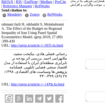
، همگرایی شرطی بتا در مدل
BibTeX
|
RIS
|
EndNote
|
Medlars
|
ProCite
ی، موجب واگرایی و افزایش
|
Reference Manager
|
RefWorks
Send citation to:
Mendeley
Zotero
RefWorks
rahmani fazli H, nikbakht S, Molabahrami
A. The Effect of the Budget on Regional
Inequality of Iran Using Panel Spatial
Econometrics Model. qjerp 2019; 27 (89)
:399-430
URL:
http://qjerp.ir/article-1-1835-fa.html
رحمانی فضلی هادی، نیکبخت سعید،
ملابهرامی احمد. بررسی اثر بودجه بر
نابرابری منطقه‌ای ایران با استفاده از مدل
اقتصاد سنجی فضایی تابلویی. فصلنامه
پژوهش ها وسیاست های اقتصادی. ۱۳۹۸;
۲۷ (۸۹) :۳۹۹-۴۳۰
URL:
http://qjerp.ir/article-۱-۱۸۳۵-fa.html