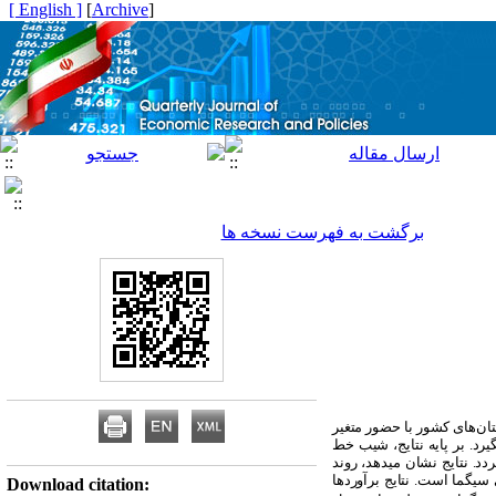
[ English ]
]
Archive
[
برگشت به فهرست نسخه ها
ن‌های کشور با حضور متغیر
بررسی قرار می­گیرد. بر پایه نتایج، شیب خط
. نتایج نشان می­دهد، روند
سیگما است. نتایج برآوردها
Download citation: