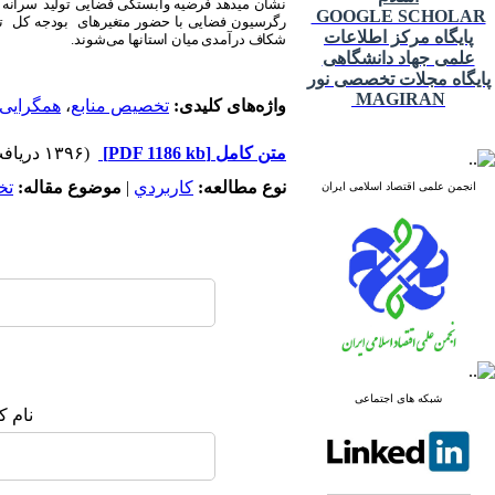
نشان می­دهد فرضیه وابستگی فضایی تولید
سرانه 
GOOGLE SCHOLAR
رگرسیون فضایی با حضور متغیرهای بودجه کل تخص
پایگاه مرکز اطلاعات
شکاف درآمدی میان استان­ها می‌شوند.
علمی جهاد دانشگاهی
پایگاه مجلات تخصصی نور
MAGIRAN
واژه‌های کلیدی:
تخصیص منابع
،
همگرایی 
متن کامل
[PDF 1186 kb]
(۱۳۹۶ دریافت)
نوع مطالعه:
كاربردي
|
موضوع مقاله:
تخ
انجمن علمی اقتصاد اسلامی ایران
شبکه های اجتماعی
نام ک