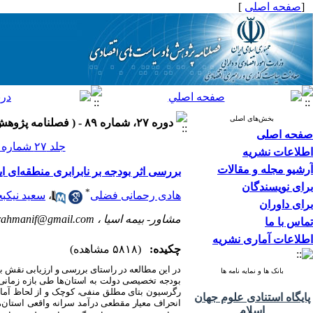
[
صفحه اصلی
]
بخش‌های اصلی
دوره ۲۷، شماره ۸۹ - ( فصلنامه پژوهش ها و سیاست های اقتصادی ۱۳۹۸ )
صفحه اصلی
جلد ۲۷ شماره ۸۹ صفحات ۴۳۰-۳۹۹
اطلاعات نشریه
آرشیو مجله و مقالات
بررسی اثر بودجه بر نابرابری منطقه‌ای ا
برای نویسندگان
*
هادی رحمانی فضلی
،
سعید نیکب
برای داوران
مشاور- بیمه اسیا ،
rahmanif@gmail.com
تماس با ما
اطلاعات آماری نشریه
چکیده:
(۵۸۱۸ مشاهده)
در این مطالعه در راستای بررسی و ارزیابی نقش بو
بانک ها و نمایه نامه ها
رگرسیون بتای مطلق منفی، کوچک و از لحاظ آماری 
پایگاه استنادی علوم جهان
انحراف معیار مقطعی درآمد سرانه واقعی استان‌ه
اسلام