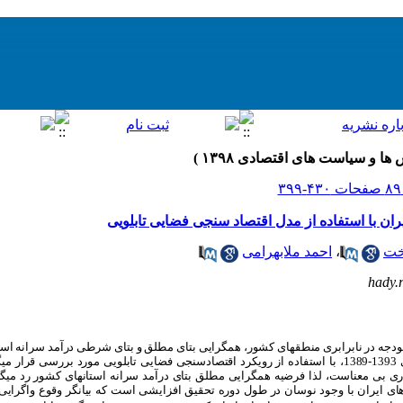
یران با استفاده از مدل اقتصاد سنجی فضایی تابلویی
خت
،
احمد ملابهرامی
hady.
دجه در نابرابری منطقه­ای کشور،
همگرایی بتای مطلق و بتای شرطی درآمد سرانه استا
بودجه تخصیصی دولت به استان‌ها طی بازه زمانی 1393-1389، با استفاده از رویکرد اقتصادسنجی فضایی تابلویی مورد 
بی معناست، لذا فرضیه همگرایی مطلق بتای درآمد سرانه استان­های کشور رد می­گردد
ای ایران با وجود نوسان در طول دوره تحقیق افزایشی است که بیانگر وقوع واگرایی 