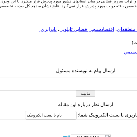
و اثرات سرریز فضایی در میان استان­های کشور مورد پذیرش قرار می­گیرد. با این وجود
یص یافته دولت مورد پذیرش قرار نمی‌گیرد. نتایج نشان می­دهد کل بودجه تخصیص
منطقه‌ای
،
اقتصادسنجی فضایی تابلویی
،
نابرابری.
صصي
ارسال پیام به نویسنده مسئول
ارسال نظر درباره این مقاله
اربری یا پست الکترونیک شما: