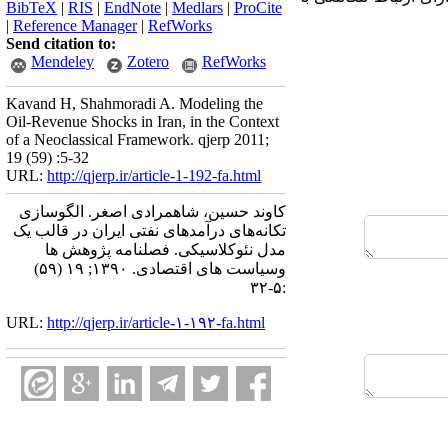
BibTeX
|
RIS
|
EndNote
|
Medlars
|
ProCite
|
Reference Manager
|
RefWorks
Send citation to:
Mendeley
Zotero
RefWorks
Kavand H, Shahmoradi A. Modeling the
Oil-Revenue Shocks in Iran, in the Context
of a Neoclassical Framework. qjerp 2011;
19 (59) :5-32
URL:
http://qjerp.ir/article-1-192-fa.html
کاوند حسین، شاهمرادی اصغر. الگوسازی
تکانه‌های درآمدهای نفتی ایران در قالب یک
مدل نئوکلاسیکی. فصلنامه پژوهش ها
وسیاست های اقتصادی. ۱۳۹۰; ۱۹ (۵۹)
:۵-۳۲
URL:
http://qjerp.ir/article-۱-۱۹۲-fa.html