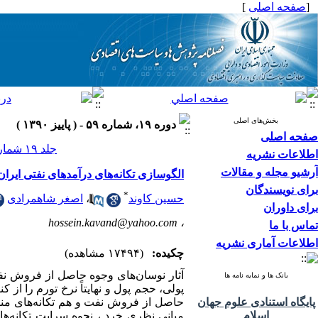
[
صفحه اصلی
]
بخش‌های اصلی
دوره ۱۹، شماره ۵۹ - ( پاییز ۱۳۹۰ )
صفحه اصلی
جلد ۱۹ شماره ۵۹ صفحات ۳۲-۵
اطلاعات نشریه
آرشیو مجله و مقالات
الگوسازی تکانه‌های درآمدهای نفتی ایرا
برای نویسندگان
*
حسین کاوند
،
اصغر شاهمرادی
برای داوران
hossein.kavand@yahoo.com
،
تماس با ما
اطلاعات آماری نشریه
چکیده:
(۱۷۴۹۴ مشاهده)
آثار نوسان‌های وجوه حاصل از فروش نفت 
بانک ها و نمایه نامه ها
پولی، حجم پول و نهایتاً نرخ تورم را از
پایگاه استنادی علوم جهان
حاصل از فروش نفت و هم تکانه‌های منفی 
اسلام
مبانی نظری خرد ، نحوه سرایت تکانه‌های