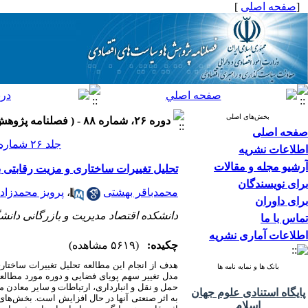
[
صفحه اصلی
]
بخش‌های اصلی
دوره ۲۶، شماره ۸۸ - ( فصلنامه پژوهش ها و سیاست های اقتصادی ۱۳۹۷ )
صفحه اصلی
جلد ۲۶ شماره ۸۸ صفحات ۱۰۶-۷۱
اطلاعات نشریه
آرشیو مجله و مقالات
تحلیل تغییرات ساختاری و مزیت رقابتی ب
برای نویسندگان
محمدباقر بهشتی
،
پرویز محمدزاد
برای داوران
دانشکده اقتصاد مدیریت و بازرگانی دانشگ
تماس با ما
اطلاعات آماری نشریه
چکیده:
(۵۶۱۹ مشاهده)
هدف از انجام این مطالعه تحلیل تغییرات ساختار
بانک ها و نمایه نامه ها
حمل و نقل و انبارداری، ارتباطات و سایر معادن 
پایگاه استنادی علوم جهان
به اثر صنعتی آنها در حال افزایش است. بخش‌های
اسلام