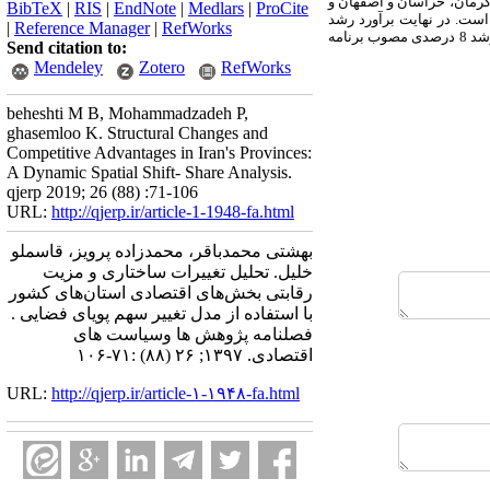
کرمان، خراسان و اصفهان و
BibTeX
|
RIS
|
EndNote
|
Medlars
|
ProCite
است. در نهایت برآورد رشد
|
Reference Manager
|
RefWorks
ارزش افزوده بخش‌های اقتصادی استان‌های کشور براساس مدل پیشنهادی برای دوره 1400-1393 نشان می‌دهد که تنها 67/5 درصد از رشد 8 درصدی مصوب برنامه
Send citation to:
Mendeley
Zotero
RefWorks
beheshti M B, Mohammadzadeh P,
ghasemloo K. Structural Changes and
Competitive Advantages in Iran's Provinces:
A Dynamic Spatial Shift- Share Analysis.
qjerp 2019; 26 (88) :71-106
URL:
http://qjerp.ir/article-1-1948-fa.html
بهشتی محمدباقر، محمدزاده پرویز، قاسملو
خلیل. تحلیل تغییرات ساختاری و مزیت
رقابتی بخش‌های اقتصادی استان‌های کشور
با استفاده از مدل تغییر سهم پویای فضایی .
فصلنامه پژوهش ها وسیاست های
اقتصادی. ۱۳۹۷; ۲۶ (۸۸) :۷۱-۱۰۶
URL:
http://qjerp.ir/article-۱-۱۹۴۸-fa.html