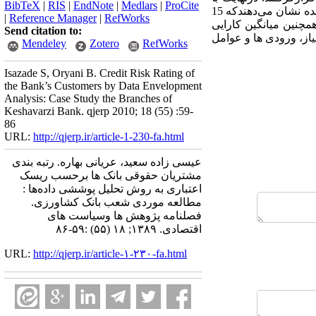
BibTeX
|
RIS
|
EndNote
|
Medlars
|
ProCite
استفاده از روش تحلیل پوششی داده ها، کارایی های فنی محاسبه و شرکت ها رتبه بندی شدند. نتایج به دست آمده نشان می‌دهندکه 15
|
Reference Manager
|
RefWorks
. همچنین میانگین کارایی
Send citation to:
ررسی، 22‌درصد بیش از میزان مورد نیاز، ورودی ها و عوامل
Mendeley
Zotero
RefWorks
Isazade S, Oryani B. Credit Risk Rating of
the Bank’s Customers by Data Envelopment
Analysis: Case Study the Branches of
Keshavarzi Bank. qjerp 2010; 18 (55) :59-
86
URL:
http://qjerp.ir/article-1-230-fa.html
عیسی زاده سعید، عریانی بهاره. رتبه بندی
مشتریان حقوقی بانک ها برحسب ریسک
اعتباری به روش تحلیل پوششی داده‌ها :
مطالعه موردی شعب بانک کشاورزی.
فصلنامه پژوهش ها وسیاست های
اقتصادی. ۱۳۸۹; ۱۸ (۵۵) :۵۹-۸۶
URL:
http://qjerp.ir/article-۱-۲۳۰-fa.html