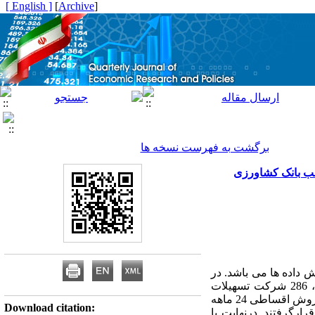
[ English ]
]
Archive
[
برگشت به فهرست نسخه ها
عب بانک کشاورزی
داده ها می باشد. در
این مطالعه با استفاده از روش نمونه گیری خوشه-ای از مناطق شرق و غرب بانک کشاورزی استان تهران، 286 شرکت تسهیلات
گیرنده مورد بررسی قرار گرفته و پس از خارج کردن داده های نامناسب تنها 75 شرکتی که با استفاده از عقد فروش اقساطی 24 ماهه
Download citation:
ستفاده قرارگرفتند. درنهایت با