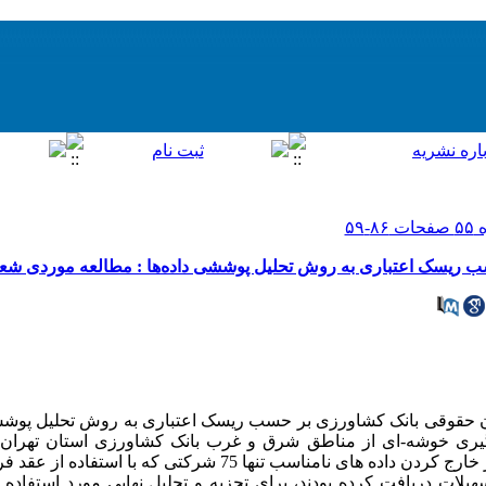
سب ریسک اعتباری به روش تحلیل پوششی داده‌ها : مطالعه موردی ش
ن حقوقی بانک کشاورزی بر حسب ریسک اعتباری به روش تحلیل پوشش 
ررسید پایان اردیبهشت ماه 1384 تسهیلات دریافت کرده بودند، برای تجزیه و تحلیل نهایی مورد ا