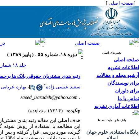
[
صفحه اصلی
]
بخش‌های اصلی
دوره ۱۸، شماره ۵۵ - ( پاییز ۱۳۸۹ )
صفحه اصلی
جلد ۱۸ شماره ۵۵ صفحات ۸۶-۵۹
اطلاعات نشریه
آرشیو مجله و مقالات
رتبه بندی مشتریان حقوقی بانک ها برح
برای نویسندگان
*
سعید عیسی زاده
،
بهاره عریانی
برای داوران
saeed_isazadeh@yahoo.com
،
تماس با ما
اطلاعات آماری نشریه
چکیده:
(۱۷۳۱۴ مشاهده)
هدف اصلی این مقاله رتبه بندی مشتریا
بانک ها و نمایه نامه ها
پایگاه استنادی علوم جهان
اسلام
با س