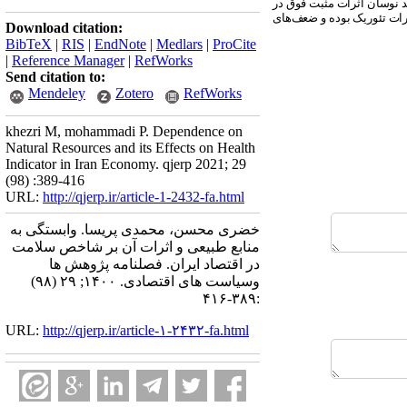
د نوسان اثرات مثبت فوق در
رات تئوریک بوده و ضعف‌های
Download citation:
BibTeX
|
RIS
|
EndNote
|
Medlars
|
ProCite
|
Reference Manager
|
RefWorks
Send citation to:
Mendeley
Zotero
RefWorks
khezri M, mohammadi P. Dependence on
Natural Resources and its Effects on Health
Indicator in Iran Economy. qjerp 2021; 29
(98) :389-416
URL:
http://qjerp.ir/article-1-2432-fa.html
خضری محسن، محمدی پریسا. وابستگی به
منابع طبیعی و اثرات آن بر شاخص سلامت
در اقتصاد ایران. فصلنامه پژوهش ها
وسیاست های اقتصادی. ۱۴۰۰; ۲۹ (۹۸)
:۳۸۹-۴۱۶
URL:
http://qjerp.ir/article-۱-۲۴۳۲-fa.html