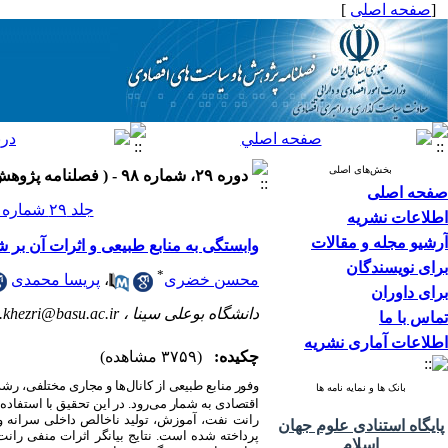
[
صفحه اصلی
]
بخش‌های اصلی
دوره ۲۹، شماره ۹۸ - ( فصلنامه پژوهش ها و سیاست های اقتصادی ۱۴۰۰ )
صفحه اصلی
جلد ۲۹ شماره ۹۸ صفحات ۴۱۶-۳۸۹
اطلاعات نشریه
آرشیو مجله و مقالات
وابستگی به منابع طبیعی و اثرات آن بر
برای نویسندگان
*
محسن خضری
،
پریسا محمدی
برای داوران
دانشگاه بوعلی سینا ،
.khezri@basu.ac.ir
تماس با ما
اطلاعات آماری نشریه
چکیده:
(۳۷۵۹ مشاهده)
وفور منابع طبیعی از کانال‌ها و مجاری مختلفی، رشد
بانک ها و نمایه نامه ها
اقتصادی به شمار می‌رود. در این تحقیق با استفاده
رانت نفت، آموزش، تولید ناخالص داخلی سرانه و 
پایگاه استنادی علوم جهان
پرداخته شده است. نتایج بیانگر اثرات منفی رانت
اسلام