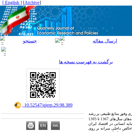
[ English ]
]
Archive
[
برگشت به فهرست نسخه ها
‎ 10.52547/qjerp.29.98.389
اری وفور منابع طبیعی بر رشد
) و داده‌های سال‌های 1367 تا 1395
ه انسانی در اقتصاد ایران
ناخالص داخلی سرانه بر روی