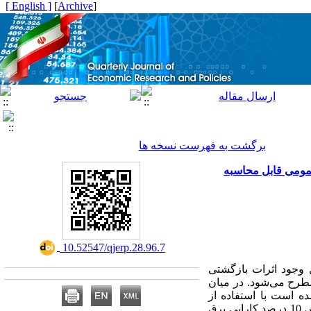
[ English ]
]
Archive
[
برگشت به فهرست نسخه ها
 عمومی قابل محاسبه
‎ 10.52547/qjerp.28.96.7
وجود اثرات بازگشتی
مطرح می‌شود. در میان
ه است با استفاده از
ماتریس حسابداری اجتماعی سال 1390 و مدل تعادل عمومی محاسبه‌پذیر اثرات بازگشتی در دو سناریو افزایش 10 درصد کارایی برق