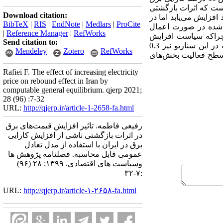
ی از آن است که اثرات بازگشتی
Download citation:
ایی، 112 درصد است و میزان مصرف انرژی نه تنها کاهش نمی‌یابد بلکه 1.2 درصد افزایش می‌یابد اما در
BibTeX
|
RIS
|
EndNote
|
Medlars
|
ProCite
ی بالای مشاهده شده در صورت اعمال
|
Reference Manager
|
RefWorks
چراکه سیاست افزایش
Send citation to:
کارایی سبب ترغیب 0.04 درصدی سطح فعالیت‌های اقتصادی بخش‌های تولیدی نیز می‌شود همچنین صادرات در این سناریو نیز 0.3
Mendeley
Zotero
RefWorks
ت افزایش همزمان کارایی و قیمت برق، سطح مصرف 0.1 درصد و سطح فعالیت بخش‌های
Rafiei F. The effect of increasing electricity
price on rebound effect in Iran by
computable general equilibrium. qjerp 2021;
28 (96) :7-32
URL:
http://qjerp.ir/article-1-2658-fa.html
رفیعی فاطمه. تاثیر افزایش قیمت‌های برق
در اثرات بازگشتی ناشی از افزایش کارایی
برق در ایران با استفاده از مدل تعادل
عمومی قابل محاسبه. فصلنامه پژوهش ها
وسیاست های اقتصادی. ۱۳۹۹; ۲۸ (۹۶)
:۷-۳۲
URL:
http://qjerp.ir/article-۱-۲۶۵۸-fa.html