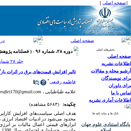
[
صفحه اصلی
]
بخش‌های اصلی
دوره ۲۸، شماره ۹۶ - ( فصلنامه پژوهش ها و سیاست های اقتصادی ۱۳۹۹ )
صفحه اصلی
جلد ۲۸ شماره ۹۶ صفحات ۳۲-۷
اطلاعات نشریه
آرشیو مجله و مقالات
تاثیر افزایش قیمت‌های برق در اثرات با
برای نویسندگان
*
فاطمه رفیعی
برای داوران
علامه طباطبایی ،
hrafiei170@gmail.com
تماس با ما
اطلاعات آماری نشریه
چکیده:
(۵۶۸۳ مشاهده)
هدف اصلی سیاست‌های افزایش کارایی 
بانک ها و نمایه نامه ها
محدود می‌شود در ادبیات اقتصاد انرژی 
پایگاه استنادی علوم جهان
ابزارهای قیمتی اعمال مالیات بر انر
اسلام