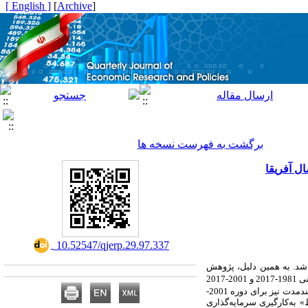
[ English ]
]
Archive
[
برگشت به فهرست نسخه ها
ل آفریقا
‎ 10.52547/qjerp.29.97.337
اشد. به همین دلیل، پژوهش
بر سرمایه‏گذاری داخلی را در دو گروه کشور با درآمد بالا و پایین منا بررسی می‏کند. تصریح‏های مختلفی برای دوره‏های زمانی 1981-2017 و 2001-2017
بر سرمایه‏گذاری داخلی در همه رگرسیون‏ها مثبت به‌دست آمد. تأثیر مثبت بلندمدت نیز برای دوره 2001-
«شکل» و «شرایط» به‌کارگیری سرمایه‌گذاری‌