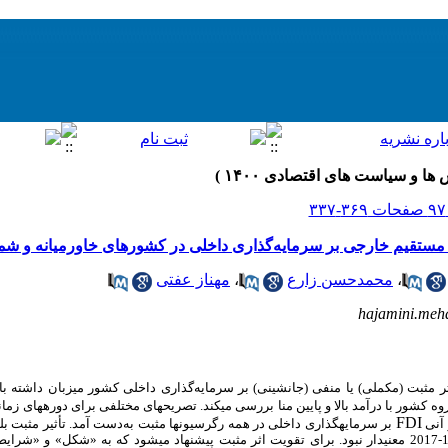
ری مستقیم خارجی بر سرمایه‌گذاری داخلی در کشورهای خاورمیانه و شما
،
محمدحسن زارع
،
مهناز عفتی
hajamini.meh
اثر مثبت (مکملی) یا منفی (جانشینی) بر سرمایه‌گذاری داخلی کشور میزبان داشته ب
FDI
 آنی
2017 قویاً تأیید شد، اما برای دوره طولانی‏تر 1981-2017 معنی‏دار نبود. برای تقویت اثر مثبت پیشنهاد می‏شود که به 