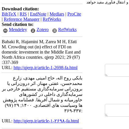
انتقال فن‏آوری مفید خواهد
Download citation:
BibTeX
|
RIS
|
EndNote
|
Medlars
|
ProCite
|
Reference Manager
|
RefWorks
Send citation to:
Mendeley
Zotero
RefWorks
Babaki R, Hajamini M, Zarea M H, Efati
M. Crowding out (in) effect of FDI on
domestic investment in the Middle East and
North Africa countries. qjerp 2021; 29 (97)
:337-369
URL:
http://qjerp.ir/article-1-2698-fa.html
بابکی روح اله، حاج امینی مهدی، زارع
محمدحسن، عفتی مهناز. اثر درون‌رانی یا
برون‌رانی سرمایه‌گذاری مستقیم خارجی بر
سرمایه‌گذاری داخلی در کشورهای
خاورمیانه و شمال آفریقا. فصلنامه پژوهش
ها وسیاست های اقتصادی. ۱۴۰۰; ۲۹ (۹۷)
:۳۳۷-۳۶۹
URL:
http://qjerp.ir/article-۱-۲۶۹۸-fa.html