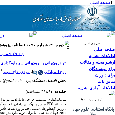
[
صفحه اصلی
]
بخش‌های اصلی
دوره ۲۹، شماره ۹۷ - ( فصلنامه پژوهش ها و سیاست های اقتصادی ۱۴۰۰ )
صفحه اصلی
جلد ۲۹ شماره ۹۷ صفحات ۳۶۹-۳۳۷
اطلاعات نشریه
آرشیو مجله و مقالات
اثر درون‌رانی یا برون‌رانی سرمایه‌گذا
برای نویسندگان
*
روح اله بابکی
،
مهدی حاج امینی
برای داوران
بخش اقتصاد دانشگاه یزد ،
di@yazd.ac.ir
تماس با ما
اطلاعات آماری نشریه
چکیده:
(۴۱۸۸ مشاهده)
FDI
سرمایه‌گذاری مستقیم خارجی (
) می‌تواند 
بانک ها و نمایه نامه ها
FDI
حاضر اثر
با روش گشتاورهای تعمیم‌یافته برآورد شدند. تأثیر
پایگاه استنادی علوم جهان
اسلام