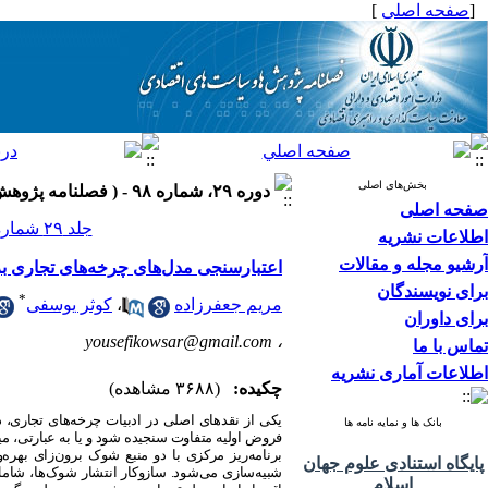
[
صفحه اصلی
]
بخش‌های اصلی
دوره ۲۹، شماره ۹۸ - ( فصلنامه پژوهش ها و سیاست های اقتصادی ۱۴۰۰ )
صفحه اصلی
جلد ۲۹ شماره ۹۸ صفحات ۹۱-۵۹
اطلاعات نشریه
آرشیو مجله و مقالات
اعتبارسنجی مدل‌های چرخه‌های تجاری بر
برای نویسندگان
*
مریم جعفرزاده
،
کوثر یوسفی
برای داوران
yousefikowsar@gmail.com
،
تماس با ما
اطلاعات آماری نشریه
چکیده:
(۳۶۸۸ مشاهده)
یکی از نقدهای اصلی در ادبیات چرخه‌های تجاری، 
بانک ها و نمایه نامه ها
فروض اولیه متفاوت سنجیده شود و یا به عبارتی، م
پایگاه استنادی علوم جهان
شبیه‌سازی می‌شود. سازوکار انتشار شوک‌ها، شام
اسلام