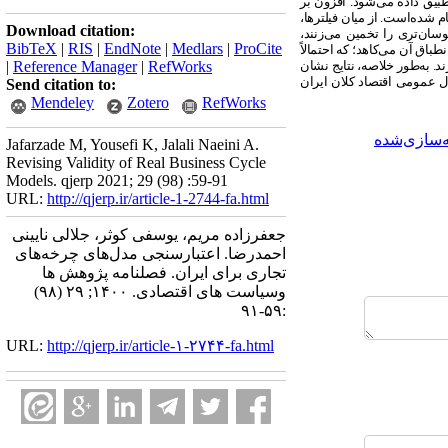
بیق داده می‌شود. افزون بر
م شده‌است. از میان فیلترها،
Download citation:
وسان‌تری را تخمین می‌زنند،
BibTeX
|
RIS
|
EndNote
|
Medlars
|
ProCite
ق آن می‌کاهد؛ که احتمالاً
. به‌طور خلاصه، نتایج نشان
RefWorks
|
Reference Manager
|
دل عمومی اقتصاد کلان ایران
Send citation to:
Mendeley
Zotero
RefWorks
‌سازی‌شده
Jafarzade M, Yousefi K, Jalali Naeini A.
Revising Validity of Real Business Cycle
Models. qjerp 2021; 29 (98) :59-91
URL:
http://qjerp.ir/article-1-2744-fa.html
جعفرزاده مریم، یوسفی کوثر، جلالی نایینی
احمدرضا. اعتبارسنجی مدل‌های چرخه‌های
تجاری برای ایران. فصلنامه پژوهش ها
وسیاست های اقتصادی. ۱۴۰۰; ۲۹ (۹۸)
:۵۹-۹۱
URL:
http://qjerp.ir/article-۱-۲۷۴۴-fa.html