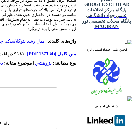
اقتصاد ایران تطبیق داده می‌شود. در مرحله دیگر
GOOGLE SCHOLAR
فرض وجود و عدم وجود نفت، استخراج گشتاورهای داده‌
پایگاه مرکز اطلاعات
فیلترهای فرکانس بالا که چرخه‌های تجاری با نوسان
مناسب‌تر هستند. در مدلسازی بدون نفت، علیرغم اس
علمی جهاد دانشگاهی
به دلیل سرایت نوسانات نفتی به تمام بخش‌های اقتص
پایگاه مجلات تخصصی نور
می‌دهد که: اول، انتخاب فیلتر بالاگذر که چرخه‌ها
MAGIRAN
لزوما بخش نفتی را باید دربرگیرد.
واژه‌های کلیدی:
مدل رشد نئوکلاسیک
،
چر
انجمن علمی اقتصاد اسلامی ایران
متن کامل
[PDF 1373 kb]
(۹۱۸ دریافت)
نوع مطالعه:
پژوهشي
|
موضوع مقاله:
ت
شبکه های اجتماعی
نام ک