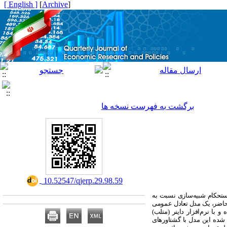
[ English ]
]
Archive
[
برگشت به فهرست نسخه ها
‎ 10.52547/qjerp.29.98.59
استحکام شبیه‌سازی نسبت به
ه حاضر، یک مدل تعادل عمومی
م‌های بین‌المللی) مقداردهی شده و با نرم‌افزار داینر (متلب)
 شده این مدل با گشتاورهای