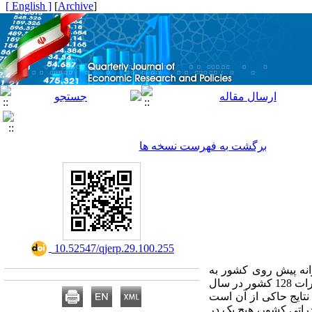
[ English ]
]
Archive
[
برگشت به فهرست نسخه ها
‎ 10.52547/qjerp.29.100.255
انه پیش روی کشور به
منظور افزایش سطح این قابلیت­ها با استفاده از رویکرد پیچیدگی اقتصادی است. برای این منظور از داده­های صادرات 128 کشور در سال
نتایج حاکی از آن است
پیچیدگی، از بین 35 محصول رقابت­پذیر صادراتی کشور، هیچ یک در