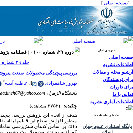
[
صفحه اصلی
]
بخش‌های اصلی
دوره ۲۹، شماره ۱۰۰ - ( فصلنامه پژوهش ها و سیاست های اقتصادی ۱۴۰۰ )
صفحه اصلی
جلد ۲۹ شماره ۱۰۰ صفحات ۲۸۸-۲۵۵
اطلاعات نشریه
آرشیو مجله و مقالات
بررسی پیچیدگی محصولات صنعت پتروشی
برای نویسندگان
*
بهروز شاهمرادی
،
عاطفه آدینه
برای داوران
دانشگاه الزهرا ،
aadineh67@yahoo.com
تماس با ما
اطلاعات آماری نشریه
چکیده:
(۳۷۵۲ مشاهده)
هدف از انجام این پژوهش بررسی پیچیدگ
بانک ها و نمایه نامه ها
پایگاه استنادی علوم جهان
2016 بر اساس کدهای شش‌رقمی سامانه هماهنگ شده
اسلام