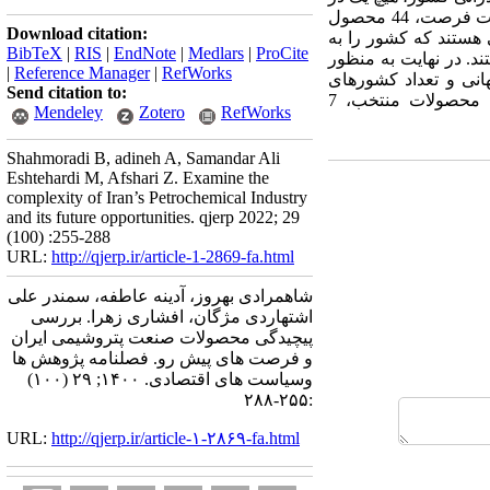
چارک چهارم (بیشترین پیچیدگی) قرار نمی­گیرند. همچنین با توجه به معیارهای پیچیدگی محصول، فاصله و منفعت فرصت، 44 محصول
Download citation:
 هستند که کشور را به
BibTeX
|
RIS
|
EndNote
|
Medlars
|
ProCite
ند. در نهایت به منظور
|
Reference Manager
|
RefWorks
انی و تعداد کشورهای
Send citation to:
واردکننده محصول، بازارهای بین­المللی این محصولات بررسی شد. بر اساس نتایج این مرحله نیز، از بین محصولات منتخب، 7
Mendeley
Zotero
RefWorks
Shahmoradi B, adineh A, Samandar Ali
Eshtehardi M, Afshari Z. Examine the
complexity of Iran’s Petrochemical Industry
and its future opportunities. qjerp 2022; 29
(100) :255-288
URL:
http://qjerp.ir/article-1-2869-fa.html
شاهمرادی بهروز، آدینه عاطفه، سمندر علی
اشتهاردی مژگان، افشاری زهرا. بررسی
پیچیدگی محصولات صنعت پتروشیمی ایران
و فرصت های پیش رو. فصلنامه پژوهش ها
وسیاست های اقتصادی. ۱۴۰۰; ۲۹ (۱۰۰)
:۲۵۵-۲۸۸
URL:
http://qjerp.ir/article-۱-۲۸۶۹-fa.html