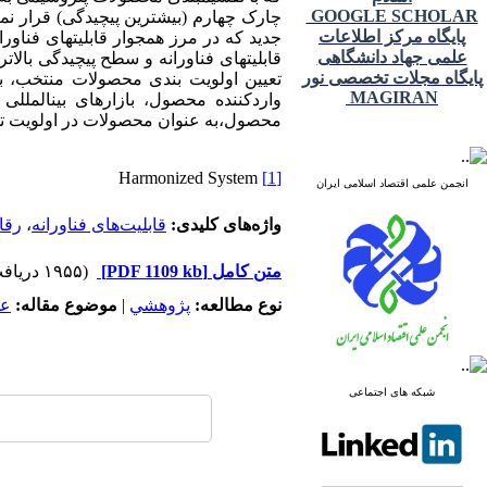
GOOGLE SCHOLAR
پایگاه مرکز اطلاعات
جدید که در مرز هم­جوار قابلیت­های فنا
علمی جهاد دانشگاهی
قابلیت­های فناورانه و سطح پیچیدگی بالات
پایگاه مجلات تخصصی نور
تعیین اولویت بندی محصولات منتخب، با
MAGIRAN
محصول،به عنوان محصولات در اولویت تولی
Harmonized System
[1]
انجمن علمی اقتصاد اسلامی ایران
واژه‌های کلیدی:
قابلیت‌های فناورانه
،
رقا
متن کامل
[PDF 1109 kb]
(۱۹۵۵ دریافت)
نوع مطالعه:
پژوهشي
|
موضوع مقاله:
عم
شبکه های اجتماعی