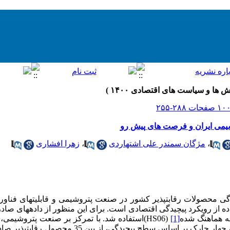
می ایران و فرصت های پیش رو
،
مژگان سمندر علی اشتهاردی
،
زهرا افشاری
ی محصولات رقابت­پذیر کشور در صنعت پتروشیمی و قابلیت­های فناور
[1]
(
HS06
)استفاده شد. با تمرکز بر صنعت پتروشیمی، 
که با تقسیم­بندی محصولات پتروشیمی به چهار چارک بر اساس سطح 