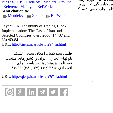
BibTeX
|
RIS
|
EndNote
|
Medlars
|
ProCite
مده یکپارچگی تجاری بین
|
Reference Manager
|
RefWorks
ی جنوب شرق آسیا موجب خلق تجارت می شود که
Send citation to:
Mendeley
Zotero
RefWorks
Tayebi S K. Feasibility of Trading Block
Implementation: The Case of Iran and
Selected Countries. qjerp 2006; 14 (37 and
38) :69-84
URL:
http://qjerp.ir/article-1-294-fa.html
طیبی سیدکمیل. امکان سنجی تشکیل
بلوکهای تجاری: ایران و کشورهای منتخب.
فصلنامه پژوهش ها وسیاست های
اقتصادی. ۱۳۸۵; ۱۴ (۳۷ و ۳۸) :۶۹-۸۴
URL:
http://qjerp.ir/article-۱-۲۹۴-fa.html