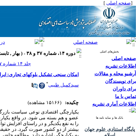
[
صفحه اصلی
]
بخش‌های اصلی
دوره ۱۴، شماره ۳۷ و ۳۸ - ( بهار , تابستان ۱۳۸۵ )
صفحه اصلی
جلد ۱۴ شماره ۳۷ و ۳۸ صفحات ۸۴-۶۹
اطلاعات نشریه
آرشیو مجله و مقالات
امکان سنجی تشکیل بلوکهای تجاری: ایر
برای نویسندگان
*
سیدکمیل طیبی
برای داوران
تماس با ما
چکیده:
(۱۵۱۶۶ مشاهده)
اطلاعات آماری نشریه
یکپارچگی اقتصادی نوعی سیاست بازرگا
عضو و هم بسته می شود. در واقع یکپا
بانک ها و نمایه نامه ها
را به نفع یکدیگر و در راستای افزایش تو
پایگاه استنادی علوم جهان
بیشتر از دو کشور صورت گیرد. در حقیقت
اسلام
به یکپارچگی اشاره دارد. مطالعه حاضر 