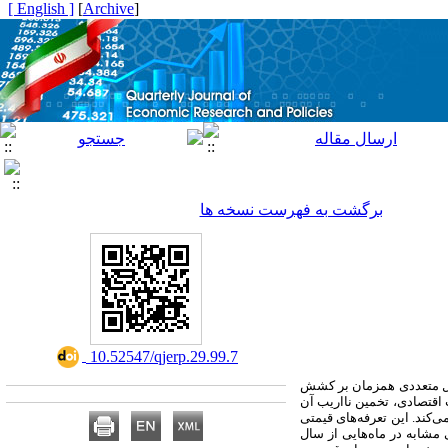
[ English ]
]
Archive
[
برگشت به فهرست نسخه ها
‎ 10.52547/qjerp.29.99.7
مل متعددی همزمان بر کشش
ت اقتصادی، تخمین نااریب آن
‌کند. این تعرفه‌های قیمتی
مشابه در ماه‌هایی از سال