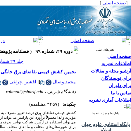
[
صفحه اصلی
]
بخش‌های اصلی
دوره ۲۹، شماره ۹۹ - ( فصلنامه پژوهش ها و سیاست های اقتصادی ۱۴۰۰ )
صفحه اصلی
جلد ۲۹ شماره ۹۹ صفحات ۵۷-۷
اطلاعات نشریه
آرشیو مجله و مقالات
تخمین کشش قیمتی تقاضای برق خانگی 
برای نویسندگان
محمد وصال
،
افشین چراغی
برای داوران
دانشگاه شریف ،
rahmati@sharif.edu
تماس با ما
اطلاعات آماری نشریه
چکیده:
(۴۴۵۷ مشاهده)
کشش قیمتی تقاضای برق درصد تغییر مصرف به ا
بانک ها و نمایه نامه ها
مؤثرند و لذا معمولاً برآورد این پارامتر می‌توا
می‌تواند استفاده قرارگیرد. شرکت توانیر تعرفه‌
پایگاه استنادی علوم جهان
برای شهرستان‌های مختلف و ماه‌های مختلف سال 
اسلام