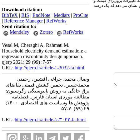
ه تغییرات برون‌زای قیمت و
 نشان می‌دهد که یک درصد
Download citation:
BibTeX
|
RIS
|
EndNote
|
Medlars
|
ProCite
|
Reference Manager
|
RefWorks
Send citation to:
Mendeley
Zotero
RefWorks
Vesal M, Cheraghi A, Rahmati M.
Household electricity demand estimation: a
regression discontinuity design approach.
qjerp 2021; 29 (99) :7-57
URL:
http://qjerp.ir/article-1-3032-fa.html
وصال محمد، چراغی افشین، رحمتی
محمدحسین. تخمین کشش قیمتی تقاضای
برق خانگی به روش ناپیوستگی رگرسیون:
مطالعه موردی استان فارس. فصلنامه
پژوهش ها وسیاست های اقتصادی. ۱۴۰۰;
۲۹ (۹۹) :۷-۵۷
URL:
http://qjerp.ir/article-۱-۳۰۳۲-fa.html