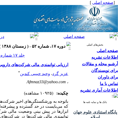
[
صفحه اصلی
]
بخش‌های اصلی
دوره ۱۷، شماره ۵۲ - ( زمستان ۱۳۸۸ )
صفحه اصلی
جلد ۱۷ شماره ۵۲ صفحات ۱۳۶-۱۱۷
اطلاعات نشریه
آرشیو مجله و مقالات
ارزیابی توانمندی مالی شرکت‌های داروی
برای نویسندگان
*
عزیز گرد
،
وحید حبیبی کندبن
برای داوران
Afmnaz33@yahoo.com
،
تماس با ما
اطلاعات آماری نشریه
چکیده:
(۱۰۹۲۵ مشاهده)
باتوجه به ورشکستگی‌های اخیر شرکت‌های
بانک ها و نمایه نامه ها
که می‌بایست در حد گسترده و پیشرفته‌ا
ابزارها در پیش بینی وضعیت مالی شرک
پایگاه استنادی علوم جهان
توانمندی مالی شرکت‌ها در شرکت‌های 
اسلام