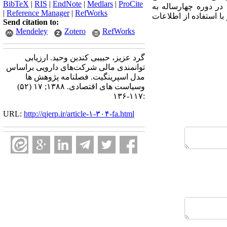
BibTeX
|
RIS
|
EndNote
|
Medlars
|
ProCite
در دوره چهارساله به
|
Reference Manager
|
RefWorks
رای بررسی دقت الگو با استفاده از اطلاعات
Send citation to:
Mendeley
Zotero
RefWorks
گرد عزیز، حبیبی کندبن وحید. ارزیابی
توانمندی مالی شرکت‌های دارویی بر‌اساس
مدل اسپرینگیت. فصلنامه پژوهش ها
وسیاست های اقتصادی. ۱۳۸۸; ۱۷ (۵۲)
:۱۱۷-۱۳۶
URL:
http://qjerp.ir/article-۱-۳۰۴-fa.html