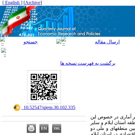
[ English ]
]
Archive
[
برگشت به فهرست نسخه ها
‎ 10.52547/qjerp.30.102.335
یر آماری در خصوص این
 - ستانده دو منطقه‏ای سال 1395 در قالب 11 بخش و دو منطقه استان ایلام و سایر
ین منطقه‏ای و ملی دو
قتصادی در استان ایلام