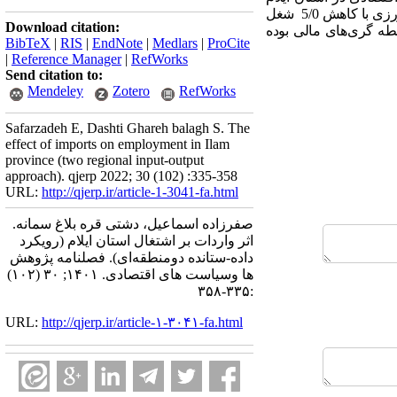
کاهش پیدا می‌‌کند. بیشترین کاهش اشتغال در بخش ساختمان با 8/0 شغل بوده و پس از آن بخش‏های صنعت و کشاورزی با کاهش 5/0 شغل
Download citation:
سطه گری
های مالی بوده
BibTeX
|
RIS
|
EndNote
|
Medlars
|
ProCite
|
Reference Manager
|
RefWorks
Send citation to:
Mendeley
Zotero
RefWorks
Safarzadeh E, Dashti Ghareh balagh S. The
effect of imports on employment in Ilam
province (two regional input-output
approach). qjerp 2022; 30 (102) :335-358
URL:
http://qjerp.ir/article-1-3041-fa.html
صفرزاده اسماعیل، دشتی قره بلاغ سمانه.
اثر واردات بر اشتغال استان ایلام (رویکرد
داده-ستانده دومنطقه‌ای‎). فصلنامه پژوهش
ها وسیاست های اقتصادی. ۱۴۰۱; ۳۰ (۱۰۲)
:۳۳۵-۳۵۸
URL:
http://qjerp.ir/article-۱-۳۰۴۱-fa.html