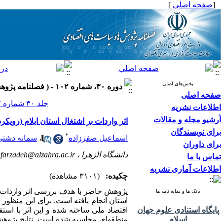
[
صفحه اصلی
]
بخش‌های اصلی
دوره ۳۰، شماره ۱۰۲ - ( فصلنامه پژوهش ها و سیاست های اقتصادی ۱۴۰۱ )
صفحه اصلی
جلد ۳۰ شماره ۱۰۲ صفحات ۳۵۸-۳۳۵
اطلاعات نشریه
آرشیو مجله و مقالات
اثر واردات بر اشتغال استان ایلام (رویکرد
برای نویسندگان
*
اسماعیل صفرزاده
،
سمانه دشتی 
برای داوران
دانشگاه الزهرا ،
afarzadeh@alzahra.ac.ir
تماس با ما
اطلاعات آماری نشریه
چکیده:
(۳۱۰۱ مشاهده)
پژوهش حاضر با هدف بررسی اثر واردات بر
بانک ها و نمایه نامه ها
پایگاه استنادی علوم جهان
اقتصاد ملی ساخته شده و این اثر با است
اسلام
منطقه‏ای محاسبه شده است. نتایج پژوهش 