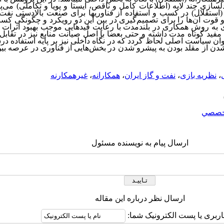
ی چند لایه (اطلاعات کامل و ناقص، ایستا و پویا و تکاملی) می‌پردا
 (استقلال) در کسب و استفاده از فناوری‏ها برای صنعت بالادستی نفت 
 ضعف و قوت آن‌ها را برای تصمیم‌گیری در بین این دو رویکرد و چگونگی ک
به روش همکاری در بلندمدت با رعایت قیدهایی موجب بهبود اثرات آ
مفید کوتاه مدت داشته و حتی بعضا با اصل صیانت منابع نیز در تقابل
 سیاست اصلی لحاظ گردد که در نگاه داخلی نیز بر پایه استفاده در
دن از مقلد بودن به پیشرو شدن در بخش‌هایی از فناوری در عرصه بین
،
نظریه بازی
،
نفت و گاز ایران
،
همکارانه
،
غیرهمکارنه
خصصي
ارسال پیام به نویسنده مسئول
ارسال نظر درباره این مقاله
اربری یا پست الکترونیک شما: