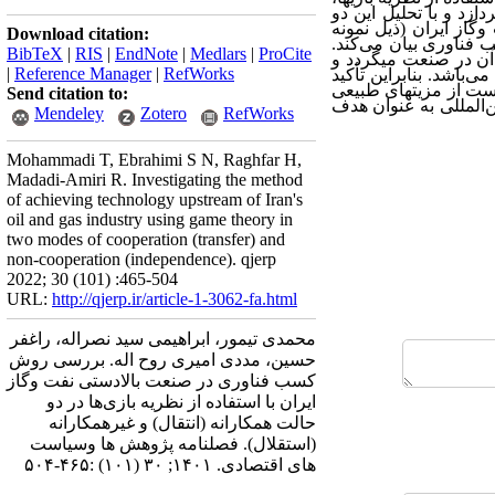
زد و با تحلیل این دو
وگاز ایران (ذیل نمونه
Download citation:
سب فناوری بیان می‌کند.
BibTeX
|
RIS
|
EndNote
|
Medlars
|
ProCite
ن در صنعت می‏گردد و
|
Reference Manager
|
RefWorks
 می
باشد. بنابراین تأکید
ست از مزیت‏های طبیعی
Send citation to:
‌المللی به عنوان هدف
Mendeley
Zotero
RefWorks
Mohammadi T, Ebrahimi S N, Raghfar H,
Madadi-Amiri R. Investigating the method
of achieving technology upstream of Iran's
oil and gas industry using game theory in
two modes of cooperation (transfer) and
non-cooperation (independence). qjerp
2022; 30 (101) :465-504
URL:
http://qjerp.ir/article-1-3062-fa.html
محمدی تیمور، ابراهیمی سید نصراله، راغفر
حسین، مددی امیری روح اله. بررسی روش
کسب فناوری در صنعت بالادستی نفت وگاز
ایران با استفاده از نظریه بازی‌ها در دو
حالت همکارانه (انتقال) و غیرهمکارانه
(استقلال). فصلنامه پژوهش ها وسیاست
های اقتصادی. ۱۴۰۱; ۳۰ (۱۰۱) :۴۶۵-۵۰۴