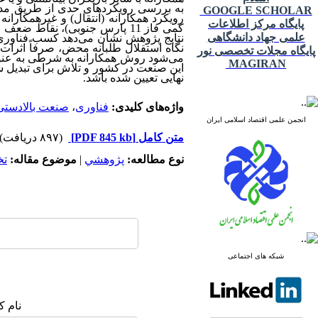
به بررسی رویکردهای حدی از طریق مدلساز
GOOGLE SCHOLAR
رویکرد همکارانه (انتقال) و غیرهمکارانه
پایگاه مرکز اطلاعات
کمی فاز 11 پارس جنوبی)، نقاط
علمی جهاد دانشگاهی
نتایج پژوهش نشان می‌دهد کسب فناوری 
نگاه استقلال طلبانه محض، صرفاً اثرات 
پایگاه مجلات تخصصی نور
می‌شود روش همکارانه به شرطی به عنوان
MAGIRAN
این صنعت در کشور و تلاش برای تبدیل ش
نهایی تعیین شده باشد.
واژه‌های کلیدی:
فناوری
،
صنعت بالادستی
انجمن علمی اقتصاد اسلامی ایران
متن کامل
[PDF 845 kb]
(۸۹۷ دریافت)
نوع مطالعه:
پژوهشي
|
موضوع مقاله:
ت
شبکه های اجتماعی
نام ک