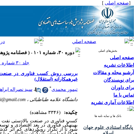
[
صفحه اصلی
]
بخش‌های اصلی
دوره ۳۰، شماره ۱۰۱ - ( فصلنامه پژوهش ها و سیاست های اقتصادی ۱۴۰۱ )
صفحه اصلی
جلد ۳۰ شماره ۱۰۱ صفحات ۵۰۴-۴۶۵
اطلاعات نشریه
آرشیو مجله و مقالات
بررسی روش کسب فناوری در صنعت بالاد
غیرهمکارانه (استقلال)
برای نویسندگان
برای داوران
*
تیمور محمدی
،
سید نصراله ابراه
تماس با ما
دانشگاه علامه طباطبائی ،
i@gmail.com
اطلاعات آماری نشریه
چکیده:
(۳۳۴۶ مشاهده)
بانک ها و نمایه نامه ها
کسب فناوری در صنعت بالادستی نفت وگا
بهینه‏گی فناوری در بعد اقتصادی و توسعه
پایگاه استنادی علوم جهان
شود تا از تکرار رویکردهای کم اثر گذشت
اسلام
همکارانه با سایر بازیگران بین‏المللی و یا