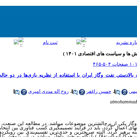
ستی نفت وگاز ایران با استفاده از نظریه بازی‌ها در دو حالت ه
یمی
،
حسین راغفر
،
روح اله مددی امیری
atmohammad
ز یکی از پرچالش‏ترین موضوعات می‏باشد. در مطالعه این صنعت، برا
‏ای اعمال گردد، باید در فرآیند تصمیم‏گیری کسب فناوری بین انتخاب‏ه
ه پرهیز گردد. البته صریح‏ترین و حدی‌ترین تقسیم‌بندی بین رویکرد
 غیرهمکارانه (استقلال) با نگاه به بخش داخلی می‏باشد. در این پژوهش با اس