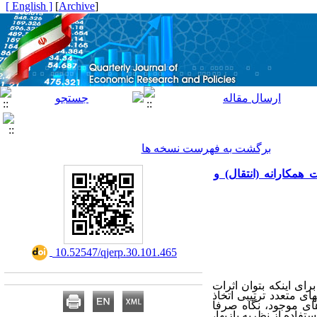
[ English ]
]
Archive
[
برگشت به فهرست نسخه ها
مکارانه (انتقال) و
‎ 10.52547/qjerp.30.101.465
ی اینکه بتوان اثرات
ای متعدد ترتیبی اتخاذ
های موجود، نگاه صرفا
تفاده از نظریه بازی‏ها،