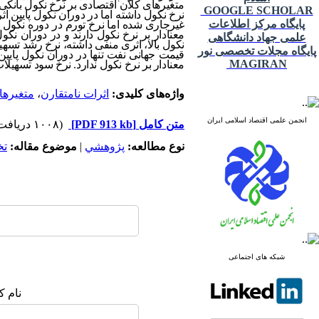
متغیرهای کلان اقتصادی بر نرخ نکول بانکی 
GOOGLE SCHOLAR
نرخ نکول داشته اما در دوران نکول پایین ا
پایگاه مرکز اطلاعات
غیرجاری شده اما نرخ تورم در دوره نکول مت
معنادار بر نرخ نکول دارند و در دوران نکول
علمی جهاد دانشگاهی
نکول بالا، اثری منفی داشته، نرخ رشد تسهی
پایگاه مجلات تخصصی نور
قیمت جهانی نفت تنها در دوران نکول پایین
MAGIRAN
معنادار بر نرخ نکول ندارد. نرخ سود تسهیلات
واژه‌های کلیدی:
اثرات نامتقارن
،
متغیرها
انجمن علمی اقتصاد اسلامی ایران
متن کامل
[PDF 913 kb]
(۱۰۰۸ دریافت)
نوع مطالعه:
پژوهشي
|
موضوع مقاله:
ت
شبکه های اجتماعی
نام ک