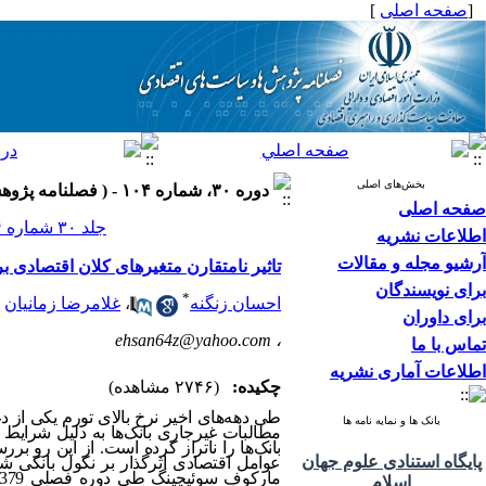
[
صفحه اصلی
]
بخش‌های اصلی
دوره ۳۰، شماره ۱۰۴ - ( فصلنامه پژوهش ها و سیاست های اقتصادی ۱۴۰۱ )
صفحه اصلی
جلد ۳۰ شماره ۱۰۴ صفحات ۳۵۳-۳۰۵
اطلاعات نشریه
آرشیو مجله و مقالات
تاثیر نامتقارن متغیرهای کلان اقتصادی بر
برای نویسندگان
*
احسان زنگنه
،
غلامرضا زمانیان
برای داوران
ehsan64z@yahoo.com
،
تماس با ما
اطلاعات آماری نشریه
چکیده:
(۲۷۴۶ مشاهده)
طی دهه‌‌های اخیر نرخ بالای تورم یکی از دغ
بانک ها و نمایه نامه ها
مطالبات غیرجاری بانک‌‌ها به دلیل شرایط 
بانک‌‌ها را ناتراز کرده است. از این رو ب
پایگاه استنادی علوم جهان
عوامل اقتصادی اثرگذار بر نکول بانکی شن
اسلام