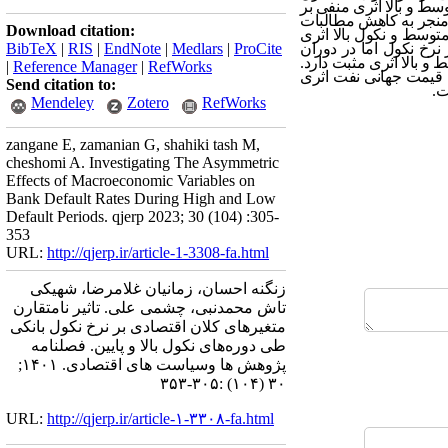
سط و بالا اثری منفی بر
ا منجر به کاهش مطالبات
Download citation:
متوسط و نکول بالا اثری
ر نرخ نکول اما در دوران
ProCite
|
Medlars
|
EndNote
|
RIS
|
BibTeX
و بالا اثری مثبت دارد.
|
Reference Manager
|
RefWorks
ا، قیمت جهانی نفت اثری
Send citation to:
ت.
Mendeley
Zotero
RefWorks
zangane E, zamanian G, shahiki tash M,
cheshomi A. Investigating The Asymmetric
Effects of Macroeconomic Variables on
Bank Default Rates During High and Low
Default Periods. qjerp 2023; 30 (104) :305-
353
URL:
http://qjerp.ir/article-1-3308-fa.html
زنگنه احسان، زمانیان غلامرضا، شهیکی
تاش محمدنبی، چشمی علی. تاثیر نامتقارن
متغیرهای کلان اقتصادی بر نرخ نکول بانکی
طی دوره‌های نکول بالا و پایین. فصلنامه
پژوهش ها وسیاست های اقتصادی. ۱۴۰۱;
۳۰ (۱۰۴) :۳۰۵-۳۵۳
URL:
http://qjerp.ir/article-۱-۳۳۰۸-fa.html