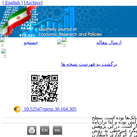
[ English ]
]
Archive
[
برگشت به فهرست نسخه ها
‎ 10.52547/qjerp.30.104.305
 بانک‌‌ها بوده است. سطح
ش بوده و لذا ترازنامه
ردار است. در این پژوهش
 رویکرد غیرخطی به روش
 پژوهش حاکی از اثرگذاری نامتقارن