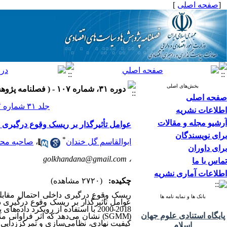
[
صفحه اصلی
]
بخش‌های اصلی
دوره ۳۱، شماره ۱۰۷ - ( فصلنامه پژوهش ها و سیاست های اقتصادی ۱۴۰۲ )
صفحه اصلی
جلد ۳۱ شماره ۱۰۷ صفحات ۱۶۰-۱۲۳
اطلاعات نشریه
آرشیو مجله و مقالات
عوامل تأثیرگذار بر ریسک وقوع درگیری داخ
برای نویسندگان
*
ابوالقاسم گل خندان
،
صاحبه محم
برای داوران
golkhandana@gmail.com
،
تماس با ما
اطلاعات آماری نشریه
چکیده:
(۲۷۲۰ مشاهده)
ریسک وقوع درگیری داخلی احتمال مقابل
بانک ها و نمایه نامه ها
2018-2000 با استفاده از رویکرد د
پایگاه استنادی علوم جهان
(
SGMM
) نشان می‌دهد که اثر فراوانی م
کیفیت نهادی، نظامی‌سازی و تمرکززدایی،
اسلام