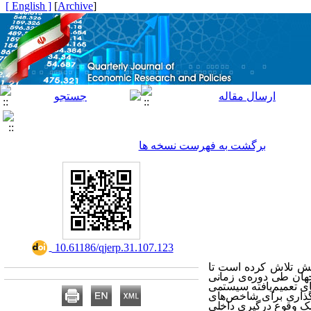
[ English ]
]
Archive
[
برگشت به فهرست نسخه ها
‎ 10.61186/qjerp.31.107.123
هش تلاش کرده است تا
ری داخلی را با تأکید بر فراوانی منابع طبیعی و اثرات تعاملی در 87 کشور جهان طی دوره‌ی زمانی
ورهای تعمیم‌یافته سیستمی
گذاری برای شاخص‌های
یسک وقوع درگیری داخلی