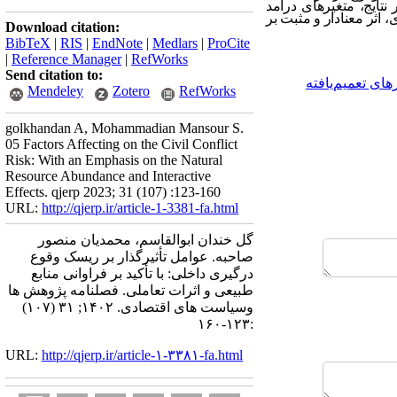
تایج، متغیرهای درآمد
اثر معنادار و مثبت بر
Download citation:
BibTeX
|
RIS
|
EndNote
|
Medlars
|
ProCite
|
Reference Manager
|
RefWorks
Send citation to:
ی تعمیم‌یافته
Mendeley
Zotero
RefWorks
golkhandan A, Mohammadian Mansour S.
05 Factors Affecting on the Civil Conflict
Risk: With an Emphasis on the Natural
Resource Abundance and Interactive
Effects. qjerp 2023; 31 (107) :123-160
URL:
http://qjerp.ir/article-1-3381-fa.html
گل خندان ابوالقاسم، محمدیان منصور
صاحبه. عوامل تأثیرگذار بر ریسک وقوع
درگیری داخلی: با تأکید بر فراوانی منابع
طبیعی و اثرات تعاملی. فصلنامه پژوهش ها
وسیاست های اقتصادی. ۱۴۰۲; ۳۱ (۱۰۷)
:۱۲۳-۱۶۰
URL:
http://qjerp.ir/article-۱-۳۳۸۱-fa.html