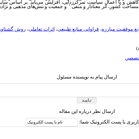
هش و با اعمال سیاست تمرکززدایی، افزایش می‌یابد. بر اساس سایر ن
مساحت کشور، اثر معنادار و منفی
٬
و جمعیت و تنش‌های مذهبی و نژادی، 
ابع موفقیت مبارزه
،
فراوانی منابع طبیعی
،
اثرات تعاملی
،
روش گشتاورها
خصصي
ارسال پیام به نویسنده مسئول
ارسال نظر درباره این مقاله
اربری یا پست الکترونیک شما: