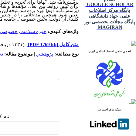
پرسش‌نامه شد. نهایتاً برای تجزیه و تحل
GOOGLE SCHOLAR
برای تبیین روابط بین ابعاد، مؤلفه‌ها 
پایگاه مرکز اطلاعات
(پرسش‌نامه دوم) بهره برده شد.نتیجه این
تعیین شود. همچنین مداخلاتی را در چندی
علمی جهاد دانشگاهی
کلیدی آن دولت، بخش خصوصی، جامعه مد
پایگاه مجلات تخصصی نور
MAGIRAN
واژه‌های کلیدی:
حوزه سلامت
،
خصوصی‌
متن کامل
[PDF 1769 kb]
(۱۳۳۱ دریافت)
انجمن علمی اقتصاد اسلامی ایران
نوع مطالعه:
پژوهشي
|
موضوع مقاله:
ت
شبکه های اجتماعی
نام ک