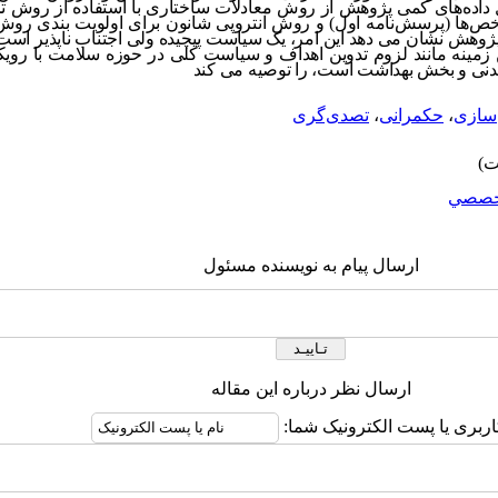
یل داده‌های کمی پژوهش از روش معادلات ساختاری با استفاده از روش ت
و شاخص‌ها (پرسش‌نامه اول) و روش آنتروپی شانون برای اولویت بندی ر
 پژوهش نشان می دهد این امر، یک سیاست پیچیده ولی اجتناب ناپذیر است
ن زمینه مانند لزوم تدوین اهداف و سیاست کلی در حوزه سلامت با رویک
نی و بخش بهداشت است، را توصیه می کند
سازی
،
حکمرانی
،
تصدی‌گری
خصصي
ارسال پیام به نویسنده مسئول
ارسال نظر درباره این مقاله
اربری یا پست الکترونیک شما: