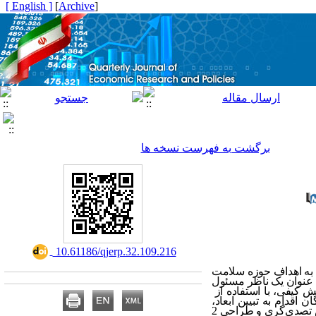
[ English ]
]
Archive
[
برگشت به فهرست نسخه ها
‎ 10.61186/qjerp.32.109.216
ابی به اهداف حوزه سلامت
عنوان یک ناظر مسئول
ت. در بخش کیفی، با استفاده از
اقدام به تبیین ابعاد،
مؤلفه‌ها و شاخص‌های تحقیق شامل 5 بعد کلیدی مرتبط با حوزه حکمرانی، 11 مؤلفه و 57 شاخص و 9 روش کاهش تصدی‌گری و طراحی 2