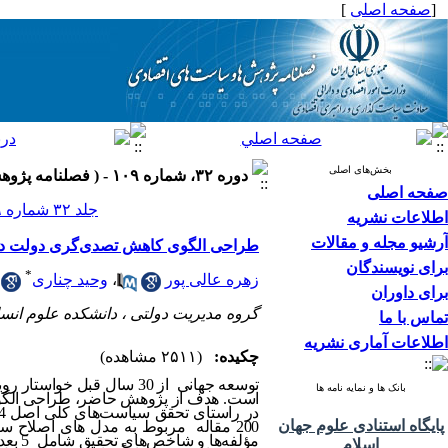
[
صفحه اصلی
]
بخش‌های اصلی
دوره ۳۲، شماره ۱۰۹ - ( فصلنامه پژوهش ها و سیاست های اقتصادی ۱۴۰۳ )
صفحه اصلی
جلد ۳۲ شماره ۱۰۹ صفحات ۲۷۱-۲۱۶
اطلاعات نشریه
آرشیو مجله و مقالات
طراحی الگوی کاهش تصدی‌گری دولت در حوزه س
برای نویسندگان
*
زهره عالی پور
،
وحید چناری
برای داوران
گروه مدیریت دولتی ، دانشکده علوم انس
تماس با ما
اطلاعات آماری نشریه
چکیده:
(۲۵۱۱ مشاهده)
توسعه جهانی از 30 سال ق
بانک ها و نمایه نامه ها
است. هدف از پژوهش حاضر، طراحی الگوی
پایگاه استنادی علوم جهان
200 مقاله مربوط به مدل های اصلاح سا
اسلام