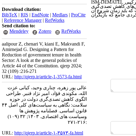
رکیبی
ISM-DEMATEL
وش‌های کاهش تصدی‌گری
Download citation:
 که باید زمان شروع آن
ردی جامع که بازیگران
ProCite
|
Medlars
|
EndNote
|
RIS
|
BibTeX
|
Reference Manager
|
RefWorks
Send citation to:
Mendeley
Zotero
RefWorks
aalipour Z, chenari V, kiani E, Makvandi F,
Amirnejad G. Designing a Pattern for
Reduction of government tenure in health
Sector: A look at the general policies of
Article 44 of the Constitution. qjerp 2024;
32 (109) :216-271
URL:
http://qjerp.ir/article-1-3573-fa.html
عالی پور زهره، چناری وحید، کیانی عزت
الله، مکوندی قؤاد، امیر نژاد قنبر. طراحی
الگوی کاهش تصدی‌گری دولت در حوزه
سلامت: نگاهی به سیاست‌های کلی اصل ۴۴
قانون اساسی. فصلنامه پژوهش ها
وسیاست های اقتصادی. ۱۴۰۳; ۳۲ (۱۰۹)
:۲۱۶-۲۷۱
URL:
http://qjerp.ir/article-۱-۳۵۷۳-fa.html