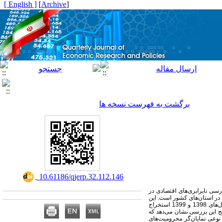
[ English ]
]
Archive
[
برگشت به فهرست نسخه ها
‎ 10.61186/qjerp.32.112.146
رسی نابرابری‌های اقتصادی در
د در استان‌های کشور است. این
تحقیق به‌صورت توصیفی و تحلیلی انجام شده است. داده‌های مورد استفاده از طرح آمارگیری هزینه و درآمد خانوارهای شهری و روستایی در سال‌های 1398 و 1399 استخراج
ایج این بررسی نشان می‌دهد که
 نوعی نمایان‌گر محرومیت‌های