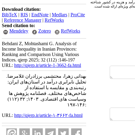
درآمد و هزینه در کشور شناخته
‌ای ویژه‌ای ارائه شده است.
Download citation:
BibTeX
|
RIS
|
EndNote
|
Medlars
|
ProCite
|
Reference Manager
|
RefWorks
Send citation to:
Mendeley
Zotero
RefWorks
Behdani Z, Mohtashami G. Analysis of
Income Inequality in Iranian Provinces:
Ranking and Comparison Using Various
Indices. qjerp 2025; 32 (112) :146-197
URL:
http://qjerp.ir/article-1-3662-fa.html
بهدانی زهرا، محتشمی برزادران غلامرضا.
تحلیل نابرابری درآمد در استان‌های ایران:
رتبه‌بندی و مقایسه با استفاده از
شاخص‌های مختلف. فصلنامه پژوهش ها
وسیاست های اقتصادی. ۱۴۰۳; ۳۲ (۱۱۲)
:۱۴۶-۱۹۷
URL:
http://qjerp.ir/article-۱-۳۶۶۲-fa.html