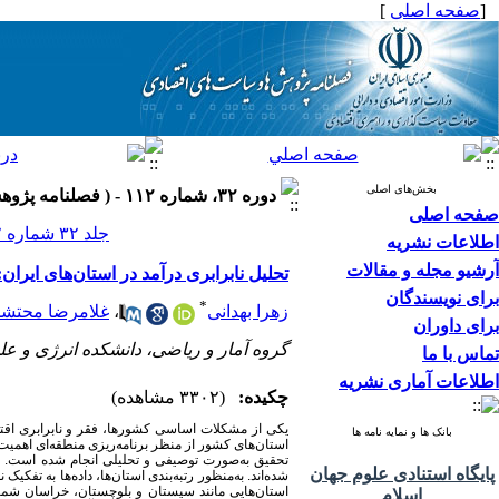
[
صفحه اصلی
]
بخش‌های اصلی
دوره ۳۲، شماره ۱۱۲ - ( فصلنامه پژوهش ها و سیاست های اقتصادی ۱۴۰۳ )
صفحه اصلی
جلد ۳۲ شماره ۱۱۲ صفحات ۱۹۷-۱۴۶
اطلاعات نشریه
آرشیو مجله و مقالات
تحلیل نابرابری درآمد در استان‌های ایران
برای نویسندگان
*
زهرا بهدانی
،
غلامرضا محتشم
برای داوران
گروه آمار و ریاضی، دانشکده انرژی و علو
تماس با ما
اطلاعات آماری نشریه
چکیده:
(۳۳۰۲ مشاهده)
یکی از مشکلات اساسی کشورها، فقر و نابرابری اقتصاد
بانک ها و نمایه نامه ها
استان‌های کشور از منظر برنامه‌ریزی منطقه‌ای اهمیت 
پایگاه استنادی علوم جهان
شده‌اند. به‌منظور رتبه‌بندی استان‌ها، داده‌ها به تف
استان‌هایی مانند سیستان و بلوچستان، خراسان شمالی
اسلام