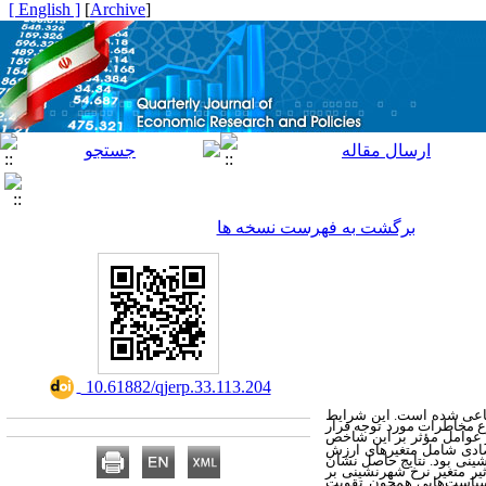
[ English ]
]
Archive
[
برگشت به فهرست نسخه ها
‎ 10.61882/qjerp.33.113.204
تماعی شده است. این شرایط
ع مخاطرات مورد توجه قرار
ر عوامل مؤثر بر این شاخص
ادی شامل متغیرهای ارزش
نی بود. نتایج حاصل نشان
یر متغیر نرخ شهرنشینی بر
 سیاست‌هایی همچون تقویت