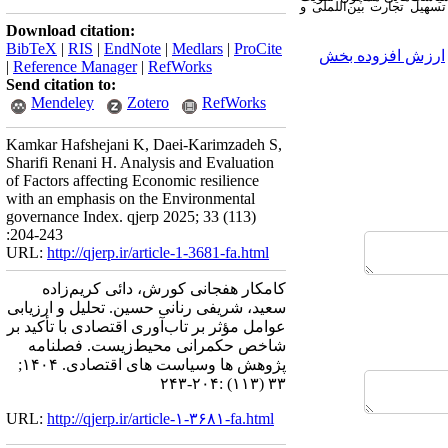
سهیل تجارت بین‌اللملی و
Download citation:
BibTeX
|
RIS
|
EndNote
|
Medlars
|
ProCite
ارزش افزوده بخش
|
Reference Manager
|
RefWorks
Send citation to:
Mendeley
Zotero
RefWorks
Kamkar Hafshejani K, Daei-Karimzadeh S,
Sharifi Renani H. Analysis and Evaluation
of Factors affecting Economic resilience
with an emphasis on the Environmental
governance Index. qjerp 2025; 33 (113)
:204-243
URL:
http://qjerp.ir/article-1-3681-fa.html
کامکار هفجانی کورش، دائی کریم‌زاده
سعید، شریفی رنانی حسین. تحلیل و ارزیابی
عوامل مؤثر بر تاب‌آوری اقتصادی با تأکید بر
شاخص حکمرانی محیط‌زیست. فصلنامه
پژوهش ها وسیاست های اقتصادی. ۱۴۰۴;
۳۳ (۱۱۳) :۲۰۴-۲۴۳
URL:
http://qjerp.ir/article-۱-۳۶۸۱-fa.html