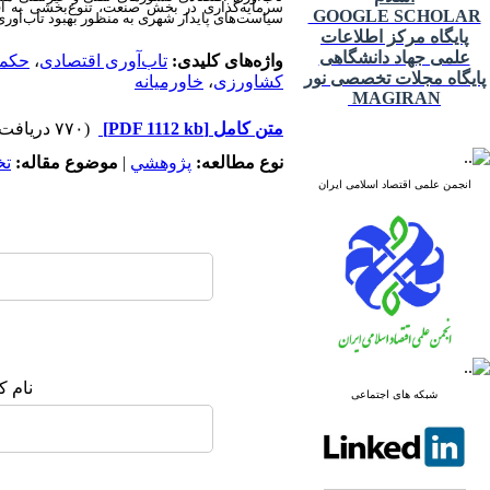
سرمایه‌گذاری در بخش صنعت، تنوع‌بخشی به اق
GOOGLE SCHOLAR
سیاست‌های پایدار شهری به منظور بهبود تاب‌آوری 
پایگاه مرکز اطلاعات
علمی جهاد دانشگاهی
واژه‌های کلیدی:
تاب‌آوری اقتصادی
،
حکمر
پایگاه مجلات تخصصی نور
کشاورزی
،
خاورمیانه
MAGIRAN
متن کامل
[PDF 1112 kb]
(۷۷۰ دریافت)
نوع مطالعه:
پژوهشي
|
موضوع مقاله:
ت
انجمن علمی اقتصاد اسلامی ایران
نام ک
شبکه های اجتماعی