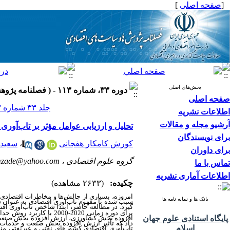
[
صفحه اصلی
]
بخش‌های اصلی
دوره ۳۳، شماره ۱۱۳ - ( فصلنامه پژوهش ها و سیاست های اقتصادی ۱۴۰۴ )
صفحه اصلی
جلد ۳۳ شماره ۱۱۳ صفحات ۲۴۳-۲۰۴
اطلاعات نشریه
آرشیو مجله و مقالات
تحلیل و ارزیابی عوامل مؤثر بر تاب‌آور
برای نویسندگان
کورش کامکار هفجانی
،
سعید د
برای داوران
گروه علوم اقتصادی ،
mzade@yahoo.com
تماس با ما
اطلاعات آماری نشریه
چکیده:
(۲۶۳۳ مشاهده)
امروزه، بسیاری از چالش‌ها و مخاطرات اقتصادی
بانک ها و نمایه نامه ها
سبب شده تا مفهوم تاب‌آوری اقتصادی به عنوان ش
گیرد. در مطالعه حاضر، ابتدا شاخص تاب‌آوری ا
برای دوره زمانی 2020-2000 با کاربرد روش حداقل مربعات کاملاً اصلاح شده (
پایگاه استنادی علوم جهان
افزوده بخش کشاورزی، ارزش افزوده بخش صنعت، 
داد که تأثیر ارزش افزوده بخش صنعت و خدمات ب
اسلام
تاب‌آوری اقتصادی کشورهای نفتی و غیرنفتی م