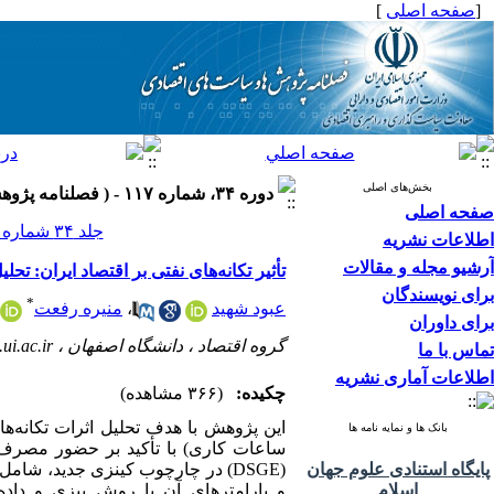
[
صفحه اصلی
]
بخش‌های اصلی
دوره ۳۴، شماره ۱۱۷ - ( فصلنامه پژوهش ها و سیاست های اقتصادی ۱۴۰۵ )
صفحه اصلی
جلد ۳۴ شماره ۱۱۷ صفحات ۱۰۹-۴۶
اطلاعات نشریه
آرشیو مجله و مقالات
تأثیر تکانه‌های نفتی بر اقتصاد ایران: تحلیل مبتنی بر مدل DSGE با تأکید بر
برای نویسندگان
*
عبود شهید
،
منیره رفعت
برای داوران
گروه اقتصاد ، دانشگاه اصفهان ،
ui.ac.ir
تماس با ما
اطلاعات آماری نشریه
چکیده:
(۳۶۶ مشاهده)
این پژوهش با هدف تحلیل اثرات تکانه‌ه
بانک ها و نمایه نامه ها
ساعات کاری) با تأکید بر حضور مصرف‌
پایگاه استنادی علوم جهان
(
DSGE
) در چارچوب کینزی جدید، شامل خ
اسلام