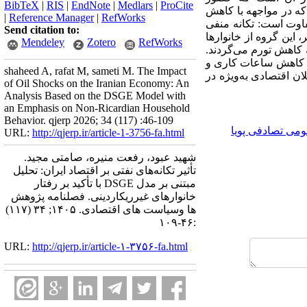
BibTeX
|
RIS
|
EndNote
|
Medlars
|
ProCite
‌که در مواجهه با کاهش
|
Reference Manager
|
RefWorks
فاوت است: تکانه منفی
Send citation to:
 این گروه از خانوارها
Mendeley
Zotero
RefWorks
 کاهش تورم می‌گردند.
د، کاهش ساعات کاری و
shaheed A, rafat M, sameti M. The Impact
ن اقتصادی به‌ویژه در
of Oil Shocks on the Iranian Economy: An
Analysis Based on the DSGE Model with
an Emphasis on Non-Ricardian Household
Behavior. qjerp 2026; 34 (117) :46-109
ومی تصادفی پویا
URL:
http://qjerp.ir/article-1-3756-fa.html
شهید عبود، رفعت منیره، صامتی مجید.
تأثیر تکانه‌های نفتی بر اقتصاد ایران: تحلیل
مبتنی بر مدل DSGE با تأکید بر رفتار
خانوارهای غیرریکاردینی. فصلنامه پژوهش
ها وسیاست های اقتصادی. ۱۴۰۵; ۳۴ (۱۱۷)
:۴۶-۱۰۹
URL:
http://qjerp.ir/article-۱-۳۷۵۶-fa.html