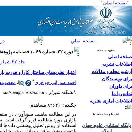
[
صفحه اصلی
]
بخش‌های اصلی
دوره ۲۲، شماره ۶۹ - ( فصلنامه پژوهش‌ها و سياست‌هاي اقتصادي ۱۳۹۳ )
صفحه اصلی
جلد ۲۲ شماره ۶۹ صفحات ۴۸-۲۵
اطلاعات نشریه
آرشیو مجله و مقالات
اعتبار نظریه‌های ساختار کارا و قدرت با
برای نویسندگان
*
احمد صدرائی جواهری
،
معصومه 
برای داوران
دانشگاه شیراز ،
sadraei@shirazu.ac.ir
تماس با ما
اطلاعات آماری نشریه
چکیده:
(۸۲۶۴ مشاهده)
بانک ها و نمایه نامه ها
بازاری مورد مطالعه قرار گرفته است. نظ
پایگاه استنادی علوم جهان
استفاده از روش تحلیل پوششی داده‌ها ا
اسلام
با توجه به‌نظریه قدرت بازار برخی شاخص