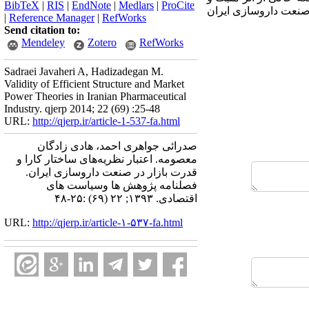
BibTeX
|
RIS
|
EndNote
|
Medlars
|
ProCite
 صنعت داروسازی ایران
|
Reference Manager
|
RefWorks
Send citation to:
Mendeley
Zotero
RefWorks
Sadraei Javaheri A, Hadizadegan M.
Validity of Efficient Structure and Market
Power Theories in Iranian Pharmaceutical
Industry. qjerp 2014; 22 (69) :25-48
URL:
http://qjerp.ir/article-1-537-fa.html
صدرائی جواهری احمد، هادی زادگان
معصومه. اعتبار نظریه‌های ساختار کارا و
قدرت بازار در صنعت داروسازی ایران.
فصلنامه پژوهش ها وسیاست های
اقتصادی. ۱۳۹۳; ۲۲ (۶۹) :۲۵-۴۸
URL:
http://qjerp.ir/article-۱-۵۳۷-fa.html