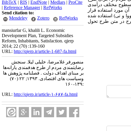
BibTeX
|
RIS
|
EndNote
|
Medlars
|
ProCite
 سطوح مختلف درآمدی
|
Reference Manager
|
RefWorks
آن مورد استفاده قرار
Send citation to:
وا و تی) استفاده شده
Mendeley
Zotero
RefWorks
طرح در متن طرح تحول
mansiurfar G, khalili L. Economic
Development Plan, Targeted Subsidies
Reform, Inhabitants, Satisfaction. qjerp
2014; 22 (70) :139-160
URL:
http://qjerp.ir/article-1-687-fa.html
منصورفر غلامرضا، خلیلی لیلا. سنجش
رضایتمندی مردم از طرح هدفمندی یارانه‌ها
بر مبنای اهداف دولت . فصلنامه پژوهش ها
وسیاست های اقتصادی. ۱۳۹۳; ۲۲ (۷۰)
:۱۳۹-۱۶۰
URL:
http://qjerp.ir/article-۱-۶۸۷-fa.html