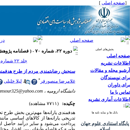
[
صفحه اصلی
]
بخش‌های اصلی
دوره ۲۲، شماره ۷۰ - ( فصلنامه پژوهش‌ها و سياست‌هاي اقتصادي ۱۳۹۳ )
صفحه اصلی
جلد ۲۲ شماره ۷۰ صفحات ۱۶۰-۱۳۹
اطلاعات نشریه
آرشیو مجله و مقالات
سنجش رضایتمندی مردم از طرح هدفمندی ی
برای نویسندگان
*
غلامرضا منصورفر
،
لیلا خلیلی
برای داوران
دانشگاه ارومیه ،
nsour325@yahoo.com
تماس با ما
اطلاعات آماری نشریه
چکیده:
(۷۷۱۱ مشاهده)
هدفمندی یارانه‌ها مهم‌ترین بخش طرح تحو
بانک ها و نمایه نامه ها
تدریجی یارانه‌ها از کالاهای اساسی ما
پایگاه استنادی علوم جهان
پرداخت می‌شود و سایر درآمد حاصل از 
اسلام
‌طوری‌که فاصله طبقاتی بین اقشار مختل