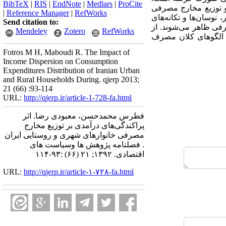
BibTeX
|
RIS
|
EndNote
|
Medlars
|
ProCite
 و توزیع مخارج مصرفی
|
Reference Manager
|
RefWorks
 نوسان‌ها و تکانه‌های
Send citation to:
رفی ظاهر می‌شوند. از
Mendeley
Zotero
RefWorks
ث الگوهای کلان مصرف
Fotros M H, Maboudi R. The Impact of
Income Dispersion on Consumption
Expenditures Distribution of Iranian Urban
and Rural Households During. qjerp 2013;
21 (66) :93-114
URL:
http://qjerp.ir/article-1-728-fa.html
فطرس محمدحسن، معبودی رضا. اثر
پراکندگی‌های درآمدی بر توزیع مخارج
مصرفی خانوارهای شهری و روستایی ایران
. فصلنامه پژوهش ها وسیاست های
اقتصادی. ۱۳۹۲; ۲۱ (۶۶) :۹۳-۱۱۴
URL:
http://qjerp.ir/article-۱-۷۲۸-fa.html