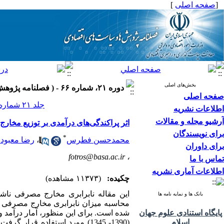
[
صفحه اصلی
]
بخش‌های اصلی
دوره ۲۱، شماره ۶۶ - ( فصلنامه پژوهش‌ها و سياست‌هاي اقتصادي ۱۳۹۲ )
صفحه اصلی
جلد ۲۱ شماره ۶۶ صفحات ۱۱۴-۹۳
اطلاعات نشریه
آرشیو مجله و مقالات
اثر پراکندگی‌های درآمدی بر توزیع مخا
برای نویسندگان
*
محمدحسن فطرس
،
رضا معبود
برای داوران
fotros@basa.ac.ir
،
تماس با ما
اطلاعات آماری نشریه
چکیده:
(۱۱۳۷۳ مشاهده)
این مقاله نابرابری مخارج مصرفی ناشی
بانک ها و نمایه نامه ها
محاسبه میزان نابرابری مخارج مصرفی ا
پایگاه استنادی علوم جهان
شده است. برای این منظور، آمار درآمد 
اسلام
(1390- 1345) مورد استفاده ق