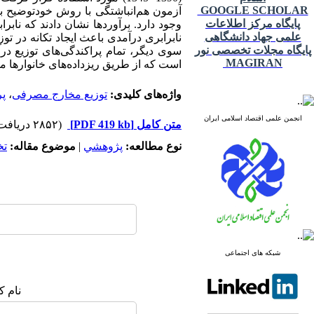
GOOGLE SCHOLAR
آزمون هم‌انباشتگی با روش خودتوضیح با 
پایگاه مرکز اطلاعات
وجود دارد. برآوردها نشان دادند که نابر
علمی جهاد دانشگاهی
نابرابری درآمدی باعث ایجاد تکانه در ت
پایگاه مجلات تخصصی نور
سوی دیگر، تمام پراکندگی‌های توزیع د
MAGIRAN
است که از طریق ریزداده‌های خانوارها 
واژه‌های کلیدی:
توزیع مخارج مصرفی
،
پر
انجمن علمی اقتصاد اسلامی ایران
متن کامل
[PDF 419 kb]
(۲۸۵۲ دریافت)
نوع مطالعه:
پژوهشي
|
موضوع مقاله:
ت
شبکه های اجتماعی
نام ک