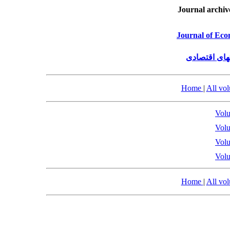
Journal archiv
Journal of Eco
های اقتصادی
Home
|
All vo
Volu
Volu
Volu
Volu
Home
|
All vo