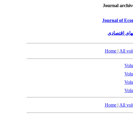
Journal archiv
Journal of Eco
فصلنامه پژو
Home
|
All vo
Volu
Volu
Volu
Volu
Home
|
All vo