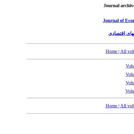
Journal archiv
Journal of Eco
های اقتصادی
Home
|
All vo
Volu
Volu
Volu
Volu
Home
|
All vo