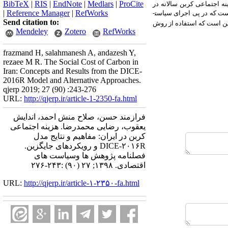
BibTeX
|
RIS
|
EndNote
|
Medlars
|
ProCite
ه اجتماعی کربن سالانه در
|
Reference Manager
|
RefWorks
ن‌گر این مطلب است که در پی اجرای سیاست­
Send citation to:
 این است که استفاده از روش
Mendeley
Zotero
RefWorks
frazmand H, salahmanesh A, andazesh Y,
rezaee M R. The Social Cost of Carbon in
Iran: Concepts and Results from the DICE-
2016R Model and Alternative Approaches.
qjerp 2019; 27 (90) :243-276
URL:
http://qjerp.ir/article-1-2350-fa.html
فرازمند حسن، صلاح منش احمد، اندایش
یعقوب، رضایی محمدرضا. هزینه اجتماعی
کربن در ایران: مفاهیم و نتایج مدل
DICE-۲۰۱۶R و رویکردهای جایگزین.
فصلنامه پژوهش ها وسیاست های
اقتصادی. ۱۳۹۸; ۲۷ (۹۰) :۲۴۳-۲۷۶
URL:
http://qjerp.ir/article-۱-۲۳۵۰-fa.html