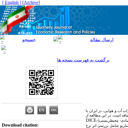
[ English ]
]
Archive
[
برگشت به فهرست نسخه ها
ت آب و هوایی، در ایران با
ک تن کربن اضافه است. در این مطالعه از
DICE-
ادی- محیط‌زیستی(
Download citation:
ناریو شامل بررسی اثر نرخ