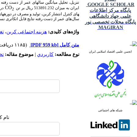
تنزیل، تحلیل میانگین سال­های عمر از دست رفت
GOOGLE SCHOLAR
CO
ایران به میزان 513891.232 ریال بر تن
2
پایگاه مرکز اطلاعات
های کنترل انتشار کربن، تولید و مصرف در دوره­های
علمی جهاد دانشگاهی
سال‌های عمر از دست رفته نتایج قابل اتکاتری نس
پایگاه مجلات تخصصی نور
MAGIRAN
واژه‌های کلیدی:
هزینه اجتماعی کربن
،
تغ
متن کامل
[PDF 959 kb]
(۱۱۸۵ دریافت)
انجمن علمی اقتصاد اسلامی ایران
نوع مطالعه:
كاربردي
|
موضوع مقاله:
تخ
شبکه های اجتماعی
نام ک