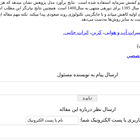
ه و کشش سرمایه استفاده شده است. نتایج برآورد مدل پژوهش نشان می­دهد که هزین
در سال 1395 برای دوره­ی منتهی به سال1400 است. همچنین نتایج بیا
 اولیه کاهش می­یابد و با جایگزینی تکنولوژی روند صعودی پیدا می­کند. نکته مهم مقاله
بت به سایر روش‌ها به‌دست می‌دهد.
ییرات آب و هوایی
،
کربن
،
اثرات جانبی.
صصي
ارسال پیام به نویسنده مسئول
ارسال نظر درباره این مقاله
اربری یا پست الکترونیک شما: