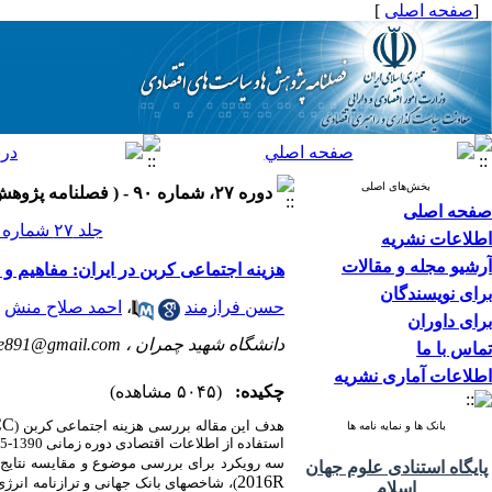
[
صفحه اصلی
]
بخش‌های اصلی
دوره ۲۷، شماره ۹۰ - ( فصلنامه پژوهش ها و سیاست های اقتصادی ۱۳۹۸ )
صفحه اصلی
جلد ۲۷ شماره ۹۰ صفحات ۲۷۶-۲۴۳
اطلاعات نشریه
آرشیو مجله و مقالات
هزینه اجتماعی کربن در ایران: مفاهیم و نتایج مدل DICE-2016R و رو
برای نویسندگان
حسن فرازمند
،
احمد صلاح منش
برای داوران
دانشگاه شهید چمران ،
ee891@gmail.com
تماس با ما
اطلاعات آماری نشریه
چکیده:
(۵۰۴۵ مشاهده)
CC
هدف این مقاله بررسی هزینه اجتماعی کربن (
بانک ها و نمایه نامه ها
سه رویکرد برای بررسی موضوع و مقایسه نتایج 
پایگاه استنادی علوم جهان
2016R
)، شاخص­های بانک جهانی و ترازنامه ان
اسلام