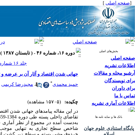
[
صفحه اصلی
]
بخش‌های اصلی
دوره ۱۶، شماره ۴۶ - ( تابستان ۱۳۸۷ )
صفحه اصلی
جلد ۱۶ شماره ۴۶ صفحات ۱۰۰-۸۳
اطلاعات نشریه
آرشیو مجله و مقالات
جهانی شدن اقتصاد و آثار آن بر عرضه و 
برای نویسندگان
*
حمید محمدی
،
مجیدرضا کریمی
برای داوران
تماس با ما
چکیده:
(۱۵۷۰۵ مشاهده)
اطلاعات آماری نشریه
در این مقاله پیامدهای جهانی شدن اقت
بانک ها و نمایه نامه ها
به‌دست آمده در مجموع از نظر آماری حا
پایگاه استنادی علوم جهان
شاخص سطح تجاری به تنهایی موجب تغ
اسلام
خرده‌فروشی پسته و سطح زیر کشت اثر 