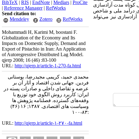
BibTeX
|
RIS
|
EndNote
|
Medlars
|
ProCite
ی کوتاه مدت آزادسازی
|
Reference Manager
|
RefWorks
ای درآمد ملی و شاخص
Send citation to:
ادسازی نیز می‌تواند
Mendeley
Zotero
RefWorks
Mohammadi H, Karimi M, boostani F.
Globalization of the Economy and Its
Impacts on Domestic Supply, Demand and
Export of Pistachio in Iran: An Application
of Autoregressive Distributed Lag Model.
qjerp 2008; 16 (46) :83-100
URL:
http://qjerp.ir/article-1-270-fa.html
محمدی حمید، کریمی مجیدرضا، بوستانی
فردین. جهانی شدن اقتصاد و آثار آن بر
عرضه و تقاضای داخلی و صادرات پسته در
ایران: کاربرد روش الگوی خود توزیع با
وقفه‌‌های گسترده. فصلنامه پژوهش ها
وسیاست های اقتصادی. ۱۳۸۷; ۱۶ (۴۶)
:۸۳-۱۰۰
URL:
http://qjerp.ir/article-۱-۲۷۰-fa.html