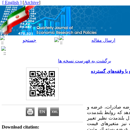
[ English ]
]
Archive
[
برگشت به فهرست نسخه ها
با وقفه‌‌های گسترده
عرضه صادرات، عرضه و
نشان می‌دهد که روابط بلندمدت
ل بلندمدت نظیر تغییر
 نیز متغیرهای قیمت
Download citation:
 عرضه پسته اثر مثبت