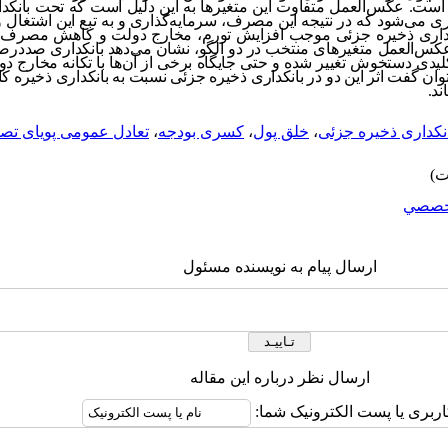
ست. عکس‌العمل متفاوت این متغیرها به این دلیل است که تحت بانکد
ی‌شود که در نتیجه این مصرف، سرمایه‌گذاری و به تبع این اشتغال و ت
اری ذخیره جزئی موجب افزایش تورم، مخارج دولت و کاهش مصرف، تو
 عکس‌العمل متغیرهای منتخب در دو الگو، نشان می‌دهد بانکداری صدد
کلیدی دستخوش تغییر شده و حتی جایگاه برخی از آن‌ها با تکانه مخارج دو
وان گفت اثر این دو در بانکداری ذخیره جزئی نسبت به بانکداری ذخیره کا
ند.
نکداری ذخیره جزئی
،
خلق پول
،
کسری بودجه
،
تعادل عمومی پویای تصادفی 
خصصي
ارسال پیام به نویسنده مسئول
ارسال نظر درباره این مقاله
اربری یا پست الکترونیک شما: