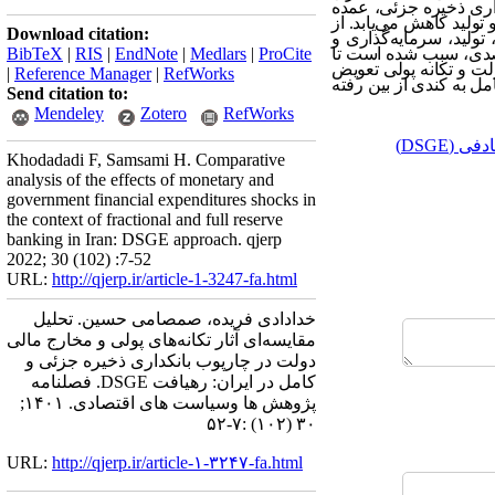
اری ذخیره جزئی، عمده
ولید کاهش می‌یابد. از
Download citation:
لید، سرمایه‌گذاری و
رصدی، سبب شده است تا
ProCite
|
Medlars
|
EndNote
|
RIS
|
BibTeX
لت و تکانه پولی تعویض
|
Reference Manager
|
RefWorks
مل به کندی از بین رفته
Send citation to:
Mendeley
Zotero
RefWorks
(DSGE)
Khodadadi F, Samsami H. Comparative
analysis of the effects of monetary and
government financial expenditures shocks in
the context of fractional and full reserve
banking in Iran: DSGE approach. qjerp
2022; 30 (102) :7-52
URL:
http://qjerp.ir/article-1-3247-fa.html
خدادادی فریده، صمصامی حسین. تحلیل
مقایسه‌ای آثار تکانه‌های پولی و مخارج مالی
دولت در چارپوب بانکداری ذخیره جزئی و
کامل در ایران: رهیافت DSGE. فصلنامه
پژوهش ها وسیاست های اقتصادی. ۱۴۰۱;
۳۰ (۱۰۲) :۷-۵۲
URL:
http://qjerp.ir/article-۱-۳۲۴۷-fa.html