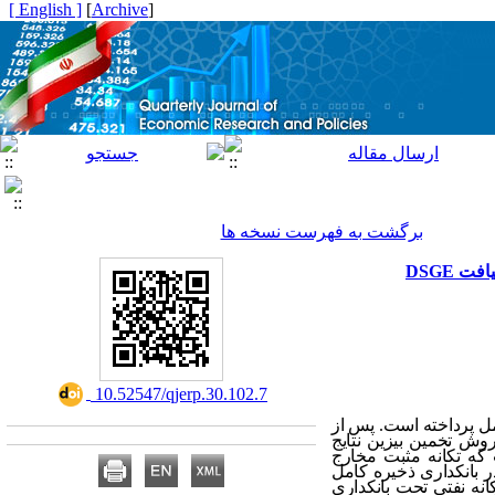
[ English ]
]
Archive
[
برگشت به فهرست نسخه ها
 DSGE
‎ 10.52547/qjerp.30.102.7
مل پرداخته است. پس از
الگو و برآورد پارامترها با استفاده از داده‌های فصلی اقتصاد ایران طی دوره 1399-1370 به روش تخمین بیزین نتایج
 که تکانه مثبت مخارج
بانکداری ذخیره کامل
نه نفتی تحت بانکداری