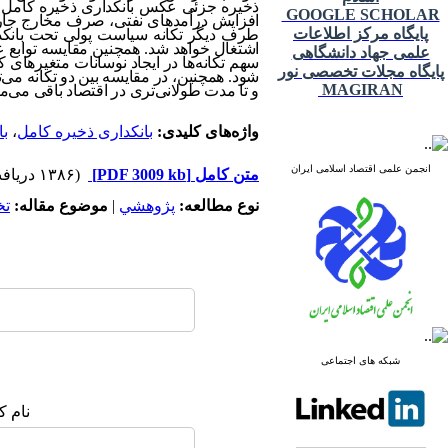
ذخیره جزئی عکس بانکداری ذخیره کامل ا
GOOGLE SCHOLAR
افزایش درآمدهای نفتی، صرف مخارج جاری م
پایگاه مرکز اطلاعات
طرف دیگر تکانه سیاست پولی تحت بانکد
اشتغال خواهد شد. همچنین مقایسه توابع
علمی جهاد دانشگاهی
سهم تکانه‌ها در ایجاد نوسانات متغیرهای 
پایگاه مجلات تخصصی نور
شود. همچنین، در مقایسه بین دو تکانه می‌ت
MAGIRAN
و تا مدت طولانی‌تری در اقتصاد باقی می‌ما
واژه‌های کلیدی:
بانکداری ذخیره کامل
،
با
انجمن علمی اقتصاد اسلامی ایران
متن کامل
[PDF 3009 kb]
(۱۳۸۶ دریافت)
نوع مطالعه:
پژوهشي
|
موضوع مقاله:
ت
شبکه های اجتماعی
نام ک