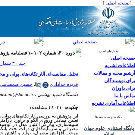
[
صفحه اصلی
]
بخش‌های اصلی
دوره ۳۰، شماره ۱۰۲ - ( فصلنامه پژوهش ها و سیاست های اقتصادی ۱۴۰۱ )
صفحه اصلی
جلد ۳۰ شماره ۱۰۲ صفحات ۵۲-۷
اطلاعات نشریه
آرشیو مجله و مقالات
تحلیل مقایسه‌ای آثار تکانه‌های پولی و م
برای نویسندگان
فریده خدادادی
،
حسین صمصامی
برای داوران
دانشگاه شهید بهشتی ،
msami@sbu.ac.ir
تماس با ما
اطلاعات آماری نشریه
چکیده:
(۴۸۰۳ مشاهده)
این پژوهش به بررسی آثار تکانه‌های پولی
بانک ها و نمایه نامه ها
شبیه‌سازی، بیان‌گر اعتبار مدل‌ در توص
پایگاه استنادی علوم جهان
مصرفی و سرمایه‌گذاری دولت تحت بانکد
موجب افزایش مصرف، تولید و کاهش حجم‌پ
اسلام