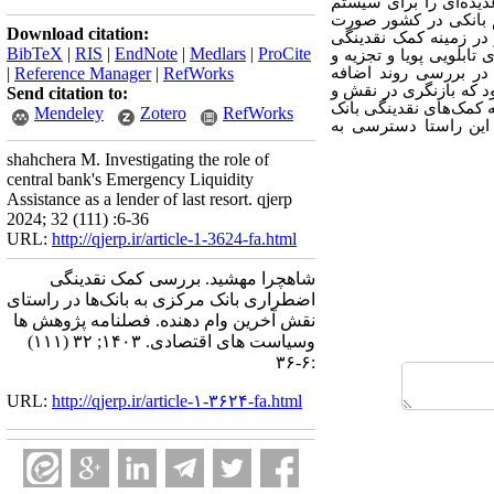
دیده‌ای را برای سیستم
م بانکی در کشور صورت
Download citation:
 در زمینه کمک نقدینگی
BibTeX
|
RIS
|
EndNote
|
Medlars
|
ProCite
ابلویی پویا و تجزیه و
 در بررسی روند اضافه
RefWorks
|
Reference Manager
|
د که بازنگری در نقش و
Send citation to:
 کمک‌های نقدینگی بانک
Mendeley
Zotero
RefWorks
 این راستا دسترسی به
shahchera M. Investigating the role of
central bank's Emergency Liquidity
Assistance as a lender of last resort. qjerp
2024; 32 (111) :6-36
URL:
http://qjerp.ir/article-1-3624-fa.html
شاهچرا مهشید. بررسی کمک نقدینگی
اضطراری بانک مرکزی به بانک‌ها در راستای
نقش آخرین وام دهنده. فصلنامه پژوهش ها
وسیاست های اقتصادی. ۱۴۰۳; ۳۲ (۱۱۱)
:۶-۳۶
URL:
http://qjerp.ir/article-۱-۳۶۲۴-fa.html