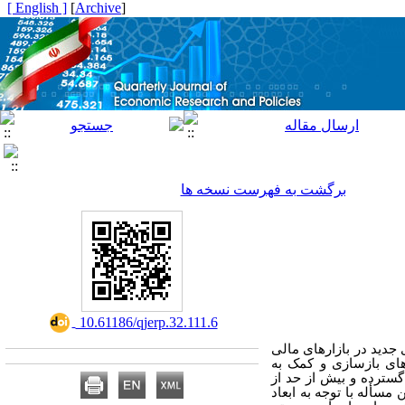
[ English ]
]
Archive
[
برگشت به فهرست نسخه ها
‎ 10.61186/qjerp.32.111.6
 می‌تواند آغاز دیدگاه‌های جدید در بازارهای مالی
های بازسازی و کمک به
گسترده و بیش از حد از
مسأله با توجه به ابعاد