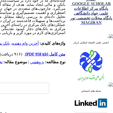
چندگانه‌ای که در خود دارد بر سیاست‌گذار
GOOGLE SCHOLAR
بانکی و مالی ایجاد نماید. هدف از مقال
پایگاه مرکز اطلاعات
می‌گیرد. چارچوب‌های متعددی در جهان در
اضطراری و اهمیت تصمیم‌گیری و سیاستگذار
علمی جهاد دانشگاهی
تحلیل داده‌ای به بررسی رابطه متقابل 
پایگاه مجلات تخصصی نور
برداشت‌ها و تسهیلات قاعده‌مند در ایران 
MAGIRAN
عملکردهای بانک مرکزی در راستای آخرین وا
مرکزی به بانک‌های دچار کمبود نقدینگی
استراتژی‌های لازم در مورد گزیر و بازیابی
انجمن علمی اقتصاد اسلامی ایران
واژه‌های کلیدی:
آخرین وام دهنده
،
بانک 
متن کامل
[PDF 958 kb]
(۹۱۶ دریافت)
نوع مطالعه:
پژوهشي
|
موضوع مقاله:
ت
شبکه های اجتماعی