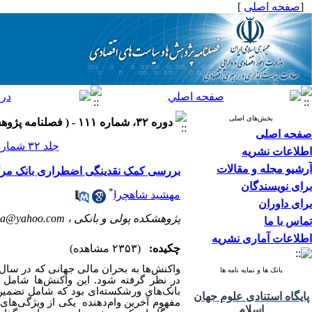
[
صفحه اصلی
]
بخش‌های اصلی
دوره ۳۲، شماره ۱۱۱ - ( فصلنامه پژوهش ها و سیاست های اقتصادی ۱۴۰۳ )
صفحه اصلی
جلد ۳۲ شماره ۱۱۱ صفحات ۳۶-۶
اطلاعات نشریه
آرشیو مجله و مقالات
بررسی کمک نقدینگی اضطراری بانک مرکزی
برای نویسندگان
*
مهشید شاهچرا
برای داوران
پژوهشکده پولی و بانکی ،
ra@yahoo.com
تماس با ما
اطلاعات آماری نشریه
چکیده:
(۲۳۵۳ مشاهده)
بانک ها و نمایه نامه ها
در نظر گرفته شود. این واکنش‌ها شامل 
بانک‌های ورشکسته‌ای بود که شامل تضمین‌
پایگاه استنادی علوم جهان
مفهوم آخرین وام‌دهنده یکی از ویژگی‌های ت
اسلام