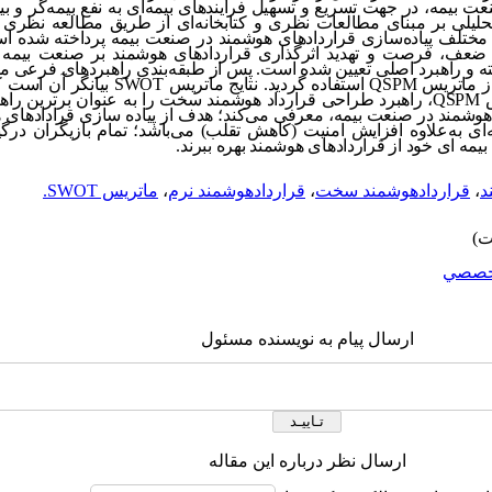
عت بیمه، در جهت تسریع و تسهیل فرآیندهای بیمه‌ای به نفع بیمه‌گر و بی
تحلیلی بر مبنای مطالعات نظری و کتابخانه‌ای از طریق مطالعه نظری
 مختلف پیاده‌سازی قراردادهای هوشمند در صنعت بیمه پرداخته شده اس
ته و راهبرد اصلی تعیین شده است. پس از طبقه‌بندی راهبردهای فرعی م
 از ماتریس
QSPM
استفاده گردید. نتایج ماتریس
SWOT
بیانگر آن است ک
س
QSPM
، راهبرد طراحی قرارداد هوشمند سخت را به عنوان برترین را
ای هوشمند در صنعت بیمه، معرفی می‌کند؛ هدف از پیاده سازی قرادادهای
 به‌علاوه افزایش امنیت (کاهش تقلب) می‌باشد؛ تمام بازیگران درگی
ی بیمه ای خود از قراردادهای هوشمند بهره ببرند.
د
،
قراردادهوشمند سخت
،
قراردادهوشمند نرم
،
ماتریس SWOT.
خصصي
ارسال پیام به نویسنده مسئول
ارسال نظر درباره این مقاله