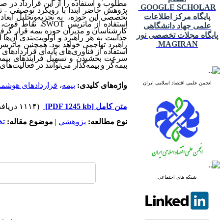
مطلوب و استفاده را از این قرارداد در صن
GOOGLE SCHOLAR
پژوهش حاضر ابتدا با رویکرد توصیفی - 
پایگاه مرکز اطلاعات
تخصصی این حوزه، به تجزیه‌وتحلیل ابعاد
استفاده از ماتریس
SWOT
علمی جهاد دانشگاهی
کارشناسان و مدیران حوزه بیمه قرار گرف
پایگاه مجلات تخصصی نور
جذابیت به هر راهبرد و اولویت‌بندی آن‌ها
MAGIRAN
راهبرد تهاجمی خواهد بود. همچنین ماتری
استفاده از فناوری‌های پایه‌ای قرارداده
سرعت بخشیدن و تسهیل فرایندهای بیمه‌ای
بیمه‌گر و بیمه‌گذار می‌توانند در فعالیت‌ها
انجمن علمی اقتصاد اسلامی ایران
واژه‌های کلیدی:
بیمه
،
قراردادهای هوشمن
متن کامل
[PDF 1245 kb]
(۱۱۱۴ دریافت)
نوع مطالعه:
پژوهشي
|
موضوع مقاله:
ت
شبکه های اجتماعی