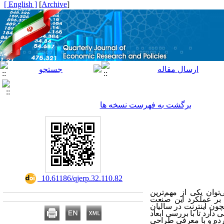
[ English ]
]
Archive
[
برگشت به فهرست نسخه ها
‎ 10.61186/qjerp.32.110.82
وان یکی از مهم‌ترین
 بر عملکرد این صنعت
مچون اینترنت در سالیان
ارد تا با بررسی ابعاد
کرده و با معرفی طراحی