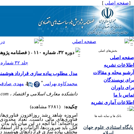
[
صفحه اصلی
]
بخش‌های اصلی
دوره ۳۲، شماره ۱۱۰ - ( فصلنامه پژوهش ها و سیاست های اقتصادی ۱۴۰۳ )
صفحه اصلی
جلد ۳۲ شماره ۱۱۰ صفحات ۱۲۰-۸۲
اطلاعات نشریه
آرشیو مجله و مقالات
مدل مطلوب پیاده سازی قرارداد هوشمند
برای نویسندگان
*
محمدکاوه بهرامی
،
مهدی صادقی
برای داوران
دانشکده معارف اسلامی و اقتصاد ،
.com
تماس با ما
اطلاعات آماری نشریه
چکیده:
(۲۶۸۱ مشاهده)
امروزه شاهد رشد روزافزون فناوری‌های
بانک ها و نمایه نامه ها
فناوری‌های مالی دانست. تعداد محدودی
پرداخته‌اند؛ اما آنچه در این میان باید ب
پایگاه استنادی علوم جهان
قبل، باید ضرور‌ت‌ها، الزامات و آثار است
مختلف پیاده سازی قراردادهای هوشمند در
اسلام