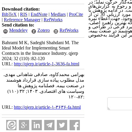
مه‌گذار حرکت نماید؛ در
 و رجوع به گزارش‌های
Download citation:
ت. در ادامه پژوهش با
، نقاط قوت، ضعف، فرصت و تهدید اثرگذاری قراردادهای هوشمند بر صنعت بیمه مورد ارزیابی 30 تن از
ProCite
|
Medlars
|
EndNote
|
RIS
|
BibTeX
وجود، جهت اعطاء نمره
|
Reference Manager
|
RefWorks
ه بهترین راهبرد اصلی،
Send citation to:
هبرد فرعی در طراحی و
Mendeley
Zotero
RefWorks
 هوشمند در صنعت بیمه،
ر این فرآیند به‌خصوص
Bahrami M K, Sadeghi Shahdani M. The
Ideal Model for Implementing Smart
Contracts in the Insurance Industry. qjerp
2024; 32 (110) :82-120
URL:
http://qjerp.ir/article-1-3636-fa.html
بهرامی محمدکاوه، صادقی شاهدانی مهدی.
مدل مطلوب پیاده سازی قرارداد هوشمند
در صنعت بیمه. فصلنامه پژوهش ها
وسیاست های اقتصادی. ۱۴۰۳; ۳۲ (۱۱۰)
:۸۲-۱۲۰
URL:
http://qjerp.ir/article-۱-۳۶۳۶-fa.html