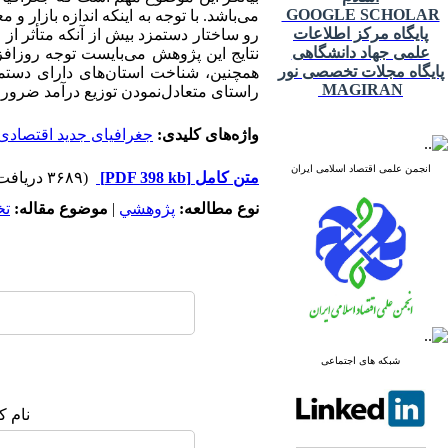
GOOGLE SCHOLAR
می‌باشد. با توجه به اینکه اندازه بازار
پایگاه مرکز اطلاعات
رو ساختار دستمزد بیش از آنکه متأثر از و
علمی جهاد دانشگاهی
نتایج این پژوهش می‌بایست توجه روزافزو
پایگاه مجلات تخصصی نور
همچنین، شناخت استان‌های دارای دستمزد
MAGIRAN
راستای متعادل‌نمودن توزیع درآمد ضرو
واژه‌های کلیدی:
جغرافیای جدید اقتصادی
انجمن علمی اقتصاد اسلامی ایران
متن کامل
[PDF 398 kb]
(۳۶۸۹ دریافت)
نوع مطالعه:
پژوهشي
|
موضوع مقاله:
ت
شبکه های اجتماعی
نام ک