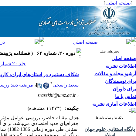
[
صفحه اصلی
]
بخش‌های اصلی
دوره ۲۰، شماره ۶۴ - ( فصلنامه پژوهش‌ها و سياست‌هاي اقتصادي ۱۳۹۱ )
صفحه اصلی
جلد ۲۰ شماره ۶۴ صفحات ۶۴-۴۷
اطلاعات نشریه
آرشیو مجله و مقالات
شکاف دستمزد در استان‌‎های ایران: کاربردی از جغرافیای جدید اقتصادی
برای نویسندگان
*
سعید راسخی
،
مرضیه دینداررس
برای داوران
srasekhi@umz.ac.ir
،
تماس با ما
اطلاعات آماری نشریه
چکیده:
(۱۱۴۷۴ مشاهده)
بانک ها و نمایه نامه ها
پایگاه استنادی علوم جهان
استانی
اسلام
بیانگر این موضوع مهم است که جغرافیای