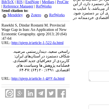
BibTeX
|
RIS
|
EndNote
|
Medlars
|
ProCite
ر دستمزد دارد، از این
|
Reference Manager
|
RefWorks
ر می‌باشد. با عنایب به
Send citation to:
ری آن بر دستمزد شود.
Mendeley
Zotero
RefWorks
اقتصادی خردمندانه در
Rasekhi S, Dindar Rostami M. Provincial
Wage Gap in Iran: An Application of New
Economic Geography. qjerp 2013; 20 (64)
:47-64
URL:
http://qjerp.ir/article-1-522-fa.html
راسخی سعید، دینداررستمی مرضیه.
شکاف دستمزد در استان‌‎های ایران:
کاربردی از جغرافیای جدید اقتصادی.
فصلنامه پژوهش ها وسیاست های
اقتصادی. ۱۳۹۱; ۲۰ (۶۴) :۴۷-۶۴
URL:
http://qjerp.ir/article-۱-۵۲۲-fa.html