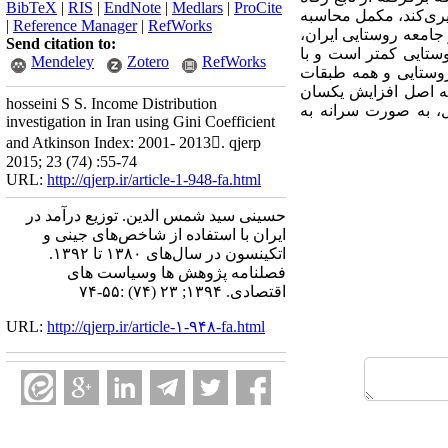
BibTeX
|
RIS
|
EndNote
|
Medlars
|
ProCite
یری‌کند، مکمل محاسبه
|
Reference Manager
|
RefWorks
امعه روستایی ایران،
Send citation to:
وستایی کمتر است و با
Mendeley
Zotero
RefWorks
 روستایی و همه طبقات
وس‌تر است که با توجه به اصل افزایش یکسان
hosseini S S. Income Distribution
ن)، دلیل این امر می‌تواند پرداخت یکسان یارانه نقدی ماهیانه به میزان 455000 ریال، به صورت سرانه به
investigation in Iran using Gini Coefficient
and Atkinson Index: 2001- 2013. qjerp
2015; 23 (74) :55-74
URL:
http://qjerp.ir/article-1-948-fa.html
حسینی سید شمس الدین. توزیع درآمد در
ایران با استفاده از شاخص‌های جینی و
اتکینسون در سال‌های ۱۳۸۰ تا ۱۳۹۲.
فصلنامه پژوهش ها وسیاست های
اقتصادی. ۱۳۹۴; ۲۳ (۷۴) :۵۵-۷۴
URL:
http://qjerp.ir/article-۱-۹۴۸-fa.html