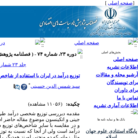
[
صفحه اصلی
]
بخش‌های اصلی
دوره ۲۳، شماره ۷۴ - ( فصلنامه پژوهش‌ها و سياست‌هاي اقتصادي ۱۳۹۴ )
صفحه اصلی
جلد ۲۳ شماره ۷۴ صفحات ۷۴-۵۵
اطلاعات نشریه
آرشیو مجله و مقالات
توزیع درآمد در ایران با استفاده از شاخص‌های ج
برای نویسندگان
*
سید شمس الدین حسینی
برای داوران
تماس با ما
چکیده:
(۱۱۰۵۶ مشاهده)
اطلاعات آماری نشریه
جینی و اتکینسون موضوع مقاله حاضر ا
بانک ها و نمایه نامه ها
و در مقایسه با سایر شاخص‌های توزیع د
پایگاه استنادی علوم جهان
درآمد است ولی از آنجا که نسبت به توزی
اسلام
مثل زمانی‌که دو منحنی لورنز همدیگر را 