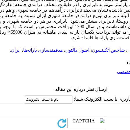
ارامتر می‌تواند نابرابری را در طبقات مختلف درآمدی جامعه اندازه‌گ
 یادشده نشان می‌دهد نابرابری درآمد هم در جامعه شهری و هم در ج
لبته نابرابری توزیع درآمد در جامعه شهری ایران نسبت به جامعه ر
و روستا، نابرابری بیشتر می‌شود. نابرابری در هر دو جامعه شهری و
درآمدی، از سال 1389ش، کاهش پایداری داشته‌است و در سال 1390 این افت محس
درآمد (اصل سوم دالتو
مندسازی یارانه‌ها قلمداد شود.
ی
،
شاخص اتکینسون
،
اصول دالتون
،
هدفمندسازی یارانه‌ها
،
ایران.
خصصي
ارسال نظر درباره این مقاله
اربری یا پست الکترونیک شما: