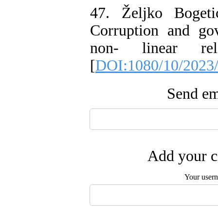
47. Željko Boget
Corruption and go
non- linear rel
[
DOI:1080/10/2023
Send ema
Add your c
Your user