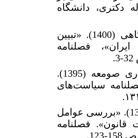
ه دکتری، دانشگاه
12. ساعدی، علیرضا و حسن درگاهی (1400). «تبیین
یران»، فصلنامه
13. سلاطین، پروانه و نیلوفر غفاری صومعه (1395).
«لنامه سیاست‌های
14. سلاطین، پروانه و همکاران (1397). «بررسی عوامل
 قانون». فصلنامه