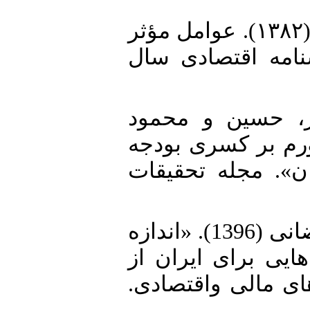
18. فرح بخش ندا و آزده محرابیان (۱۳۸۲). عوامل مؤثر
نامه اقتصادی سال
19. حسین و محمود
سی اثر تورم بر کسری بودجه
ان». مجله تحقیقات
20. فیض‌پور، محمدعلی و فریبا رمضانی (1396). «اندازه
یی برای ایران از
ای مالی واقتصادی