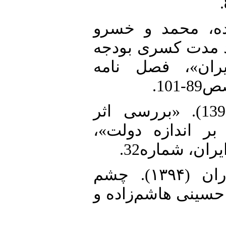
3.  محمد و خسرو
طه بلند مدت کسری بودجه
ران»، فصل نامه
4. حسینی دوست وهمکاران (1398). «بررسی اثر
 بر اندازه دولت
ران، شماره32
5. خیالت دوگراف پیتر و همکاران (۱۳۹۴). چشم
حسینی هاشم‌زاده و