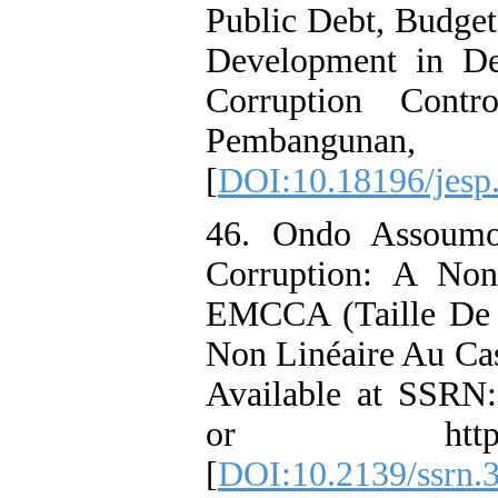
Public Debt, Budget
Development in De
Corruption Cont
Pembangunan, n21
[
DOI:10.18196/jesp
46. Ondo Assoumo
Corruption: A Non
EMCCA (Taille De l
Non Linéaire Au Ca
Available at SSRN: 
or http://dx.do
[
DOI:10.2139/ssrn.