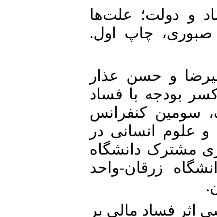
9. زان (۱۳۸۵). فساد و دولت؛ علت‌ها
ر صبوری، چاپ اول
10. ضا و حسن عذار
بین کسر بودجه با فساد
، سومین کنفرانس
و علوم انسانی در
اری مشترک دانشگاه
شگاه زرقان-واحد
ن
11. دی (1397). بررسی اثر فساد مالی بر