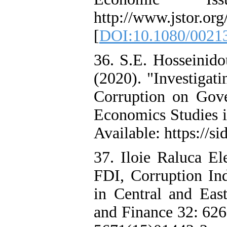
http://www.jstor.or
[
DOI:10.1080/0021
36. S.E. Hosseinid
(2020). "Investigat
Corruption on Gove
Economics Studies in
Available: https://s
37. Iloie Raluca El
FDI, Corruption In
in Central and Eas
and Finance 32: 626