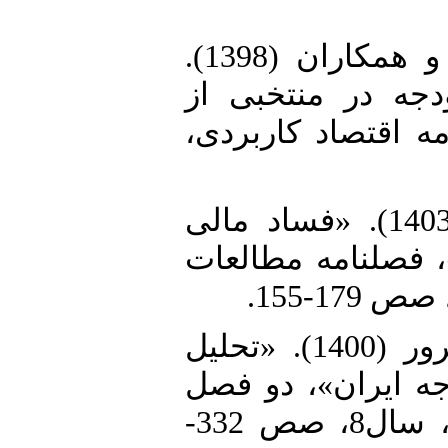
24. گیلک حکیم‌آبادی، محمد تقی و همکاران (1398).
«ه در منتخبی از
ه اقتصاد کاربردی
25. محمدی، معبود و همکاران (1403). «فساد مالی
، فصلنامه مطالعات
26. مداح، مجید و معصومه مهرپرور (1400). «تحلیل
ه ایران»، دو فصل
نامه بررسی مسائل اقتصاد ایران، سال8، صص 332-