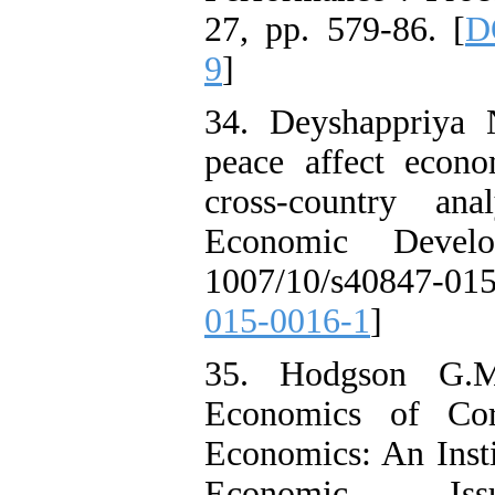
27, pp. 579-86. [
D
9
]
34. Deyshappriya 
peace affect econ
cross-country an
Economic Develo
1007/10/s40847-0
015-0016-1
]
35. Hodgson G.M
Economics of Cor
Economics: An Instit
Economic Iss