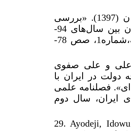
27. مولایی، محمد و مرضیه عبدیان (1397). «بررسی
عوامل مؤثر بر کسری بودجه ایران بین سال‌های 94-
68»، فصلنامه برنامه ریزی وبودجه،شماره1، صص 78-
28. لی و علی صفوی
(۱۳۹۲). «ر ایران با
ای». فصلنامه علمی
ی ایران، سال دوم
29. Ayodeji, Idow