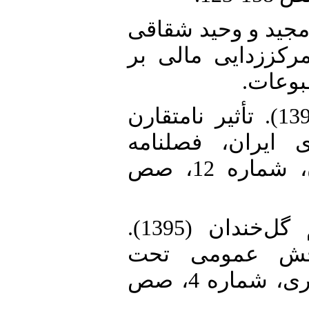
15. د و وحید شقاقی
ات تمرکززدایی مالی بر
طبوعات
16. صمیمی، احمد و همکاران (1393). تأثیر نامتقارن
ایران، فصلنامه
مطالعات اقتصادی کاربردی ایران، شماره 12، صص
17. علیزاده، محمد و ابوالقاسم گل‌خندان (1395).
« بخش عمومی تحت
نااطمینانی»، فصلنامه اقتصاد مقداری، شماره 4، صص