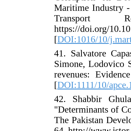
Maritime Industry -
Transport 
https://doi.org/10.
[
DOI:1016/10/j.mar
41. Salvatore Capa
Simone, Lodovico S
revenues: Evidenc
[
DOI:1111/10/apce.
42. Shabbir Ghul
"Determinants of Co
The Pakistan Devel
64. http://www.jstor