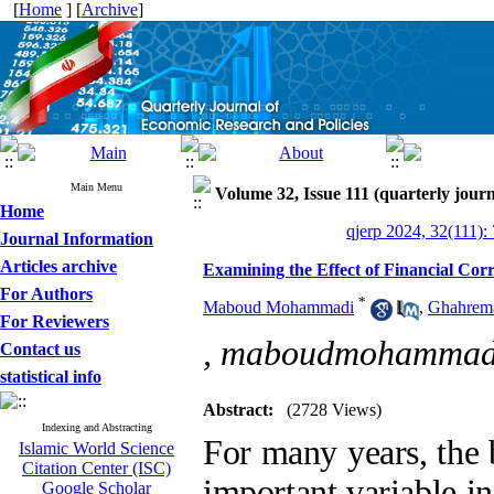
[
Home
] [
Archive
]
Main Menu
Volume 32, Issue 111 (quarterly journ
Home
qjerp 2024, 32(111):
Journal Information
Articles archive
Examining the Effect of Financial Corr
For Authors
*
Maboud Mohammadi
,
Ghahrem
For Reviewers
,
maboudmohammadi
Contact us
statistical info
Abstract:
(2728 Views)
Indexing and Abstracting
For many years, the 
Islamic World Science
Citation Center (ISC)
important variable i
Google Scholar