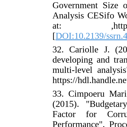
Government Size o
Analysis CESifo Wo
at: ,http://dx.
[
DOI:10.2139/ssrn.
32. Cariolle J. (2
developing and tran
multi-level analys
https://hdl.handle.
33. Cimpoeru Mari
(2015). "Budgeta
Factor for Corr
Performance". Pro