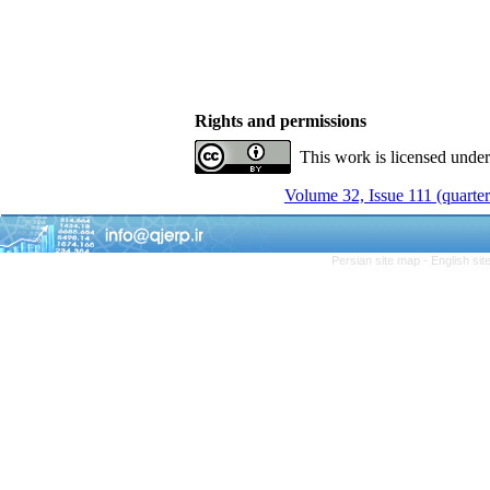
Rights and permissions
This work is licensed unde
Volume 32, Issue 111 (quarter
Persian site map -
English si