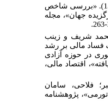
6. دادگر، یدالله و یدالله نظری (1388). «بررسی شاخص
گزیده جهان»، مجله
7. د شریف و زینب
اخص درک فساد مالی بر رشد
ری در حوزه آزادی
افته»، اقتصاد مالی
8.  فلاحی، سامان
(1391). «، پژوهشنامه