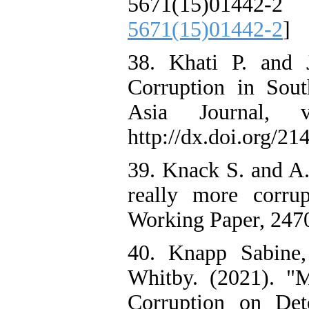
5671(15)01
5671(15)01442-2
]
38. Khati P. and 
Corruption in Sout
Asia Journal, 
http://dx.doi.org/2
39. Knack S. and A.
really more corru
Working Paper, 2470
40. Knapp Sabine,
Whitby. (2021). "M
Corruption on Det