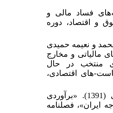
21. ۱۳۹). «ریشه‌های فساد مالی و
ق و اقتصاد، دوره
22. مد و نعیمه حمیدی
(1390). «اتی و مخارج
ی منتخب در حال
یاست-های اقتصادی
23. کمیجانی، اکبر و ویدا رهامی (1391). «برآوردی
 ایران»، فصلنامه