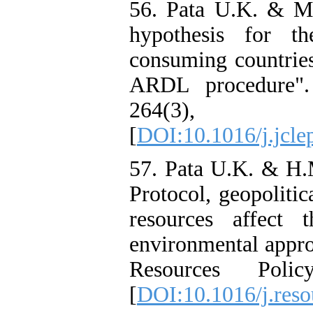
56. Pata U.K. & M
hypothesis for t
consuming countries
ARDL procedure". 
264(3), 
[
DOI:10.1016/j.jcle
57. Pata U.K. & H.
Protocol, geopolitic
resources affect 
environmental appro
Resources Polic
[
DOI:10.1016/j.res