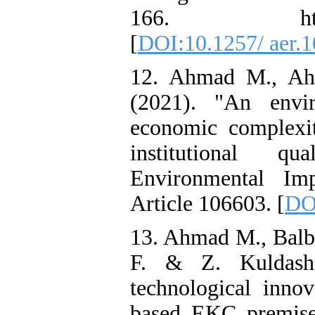
166. https://do
[
DOI:10.1257/ aer.1
12. Ahmad M., Ah
(2021). "An envi
economic complexi
institutional q
Environmental Im
Article 106603. [
DOI
13. Ahmad M., Balba
F. & Z. Kuldashe
technological innov
based EKC premise