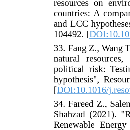
resources on enviro
countries: A compa
and LCC hypotheses"
104492. [
DOI:10.10
33. Fang Z., Wang 
natural resources, 
political risk: Tes
hypothesis", Resour
[
DOI:10.1016/j.res
34. Fareed Z., Sale
Shahzad (2021). "R
Renewable Energy 