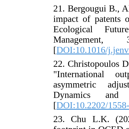
21. Bergougui B., A
impact of patents o
Ecological Futur
Management, 3
[
DOI:10.1016/j.jen
22. Christopoulos 
"International o
asymmetric adjus
Dynamics and E
[
DOI:10.2202/1558
23. Chu L.K. (202