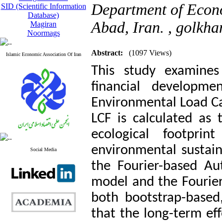
Department of Econo
SID (Scientific Information
Database)
Abad, Iran. ,
golkh
Magiran
Noormags
Abstract:
(1097 Views)
Islamic Economic Association Of Iran
This study examines
financial developme
Environmental Load Ca
LCF is calculated as 
ecological footpri
environmental sustaina
Social Media
the Fourier-based Au
model and the Fourier
both bootstrap-based
that the long-term eff