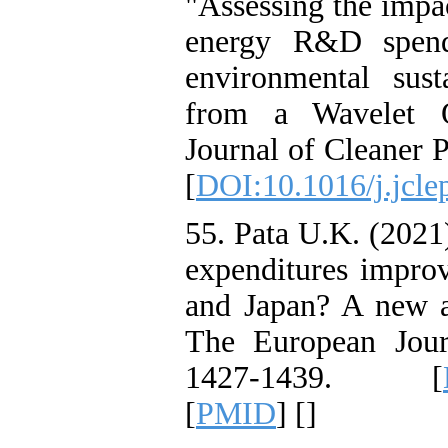
"Assessing the impac
energy R&D spend
environmental sus
from a Wavelet Qu
Journal of Cleaner P
[
DOI:10.1016/j.jcle
55. Pata U.K. (2021
expenditures improv
and Japan? A new a
The European Jour
1427-1439. [
[
PMID
] [
]