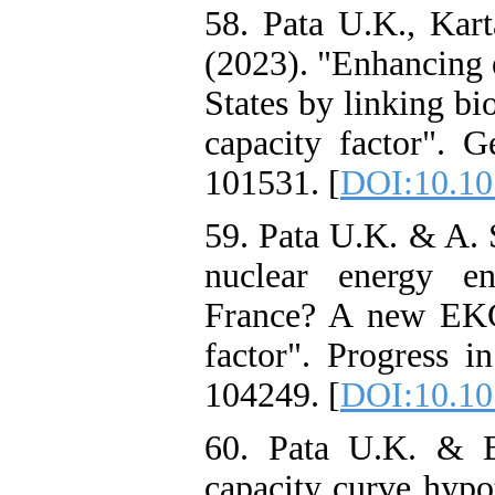
58. Pata U.K., Kar
(2023). "Enhancing 
States by linking b
capacity factor". G
101531. [
DOI:10.10
59. Pata U.K. & A.
nuclear energy en
France? A new EKC
factor". Progress i
104249. [
DOI:10.10
60. Pata U.K. & B
capacity curve hypot