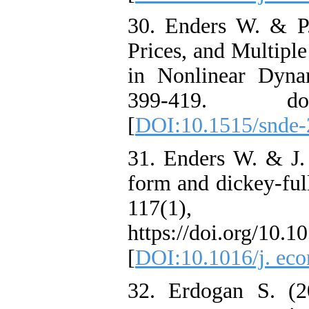
30. Enders W. & P.
Prices, and Multipl
in Nonlinear Dyna
399-419. doi:
[
DOI:10.1515/snde
31. Enders W. & J. 
form and dickey-full
117(1),
https://doi.org/10.1
[
DOI:10.1016/j. eco
32. Erdogan S. (2