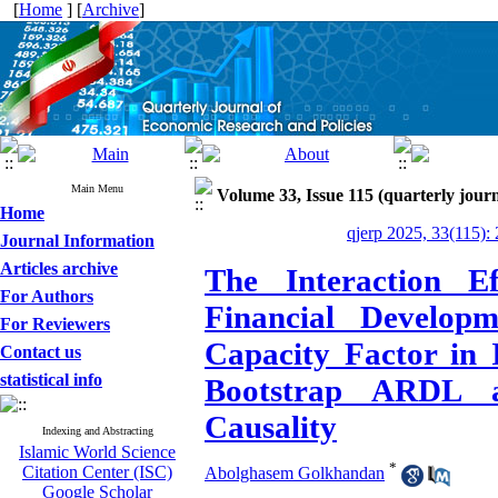
[
Home
] [
Archive
]
Main Menu
Volume 33, Issue 115 (quarterly journ
Home
qjerp 2025, 33(115):
Journal Information
Articles archive
The Interaction E
For Authors
Financial Develop
For Reviewers
Capacity Factor in 
Contact us
statistical info
Bootstrap ARDL a
Causality
Indexing and Abstracting
Islamic World Science
*
Citation Center (ISC)
Abolghasem Golkhandan
Google Scholar