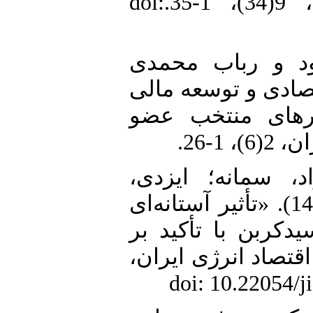
پژوهشنامه اقتصاد انرژی ایران، 9(34)، 1-35.doi:
2.  و رباب محمدی
سعه اقتصادی و توسعه مالی
رهای منتخب عضو
 1-26
3. د، سمانه؛ ایزدی
سیدحسین و رضا شمس‌اللهی (1403). «تأثیر آستانه‌ای
دکربن با تأکید بر
قتصاد انرژی ایران