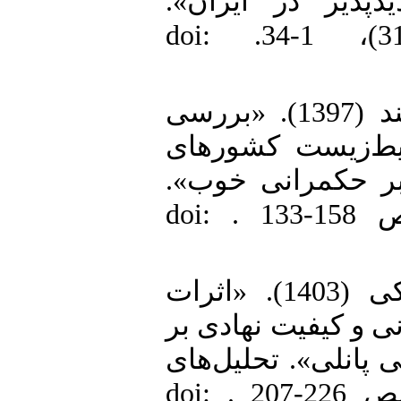
دیدپذیر در ایران
سیاست‌گذاری اقتصادی، 16(31)، 1-34. doi:
7. خانی، فاطمه و محمود هوشمند (1397). «بررسی
حیط‌زیست کشورهای
ید بر حکمرانی خوب
اقتصاد پولی مالی، 25(16)، صص 158-133 . doi:
8. سالاری، زینب و مهدی شهرکی (1403). «اثرات
ی و کیفیت نهادی بر
انلی». تحلیل‌های
اقتصادی توسعه ایران، 10(1)، صص 226-207 . doi: