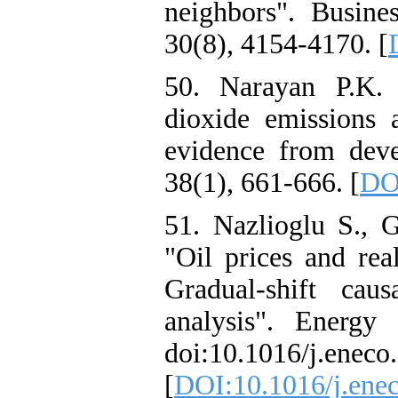
neighbors". Busine
30(8), 4154-4170. [
50. Narayan P.K.
dioxide emissions
evidence from deve
38(1), 661-666. [
DOI
51. Nazlioglu S.,
"Oil prices and rea
Gradual-shift caus
analysis". Energy
doi:10.1016/j.eneco
[
DOI:10.1016/j.ene