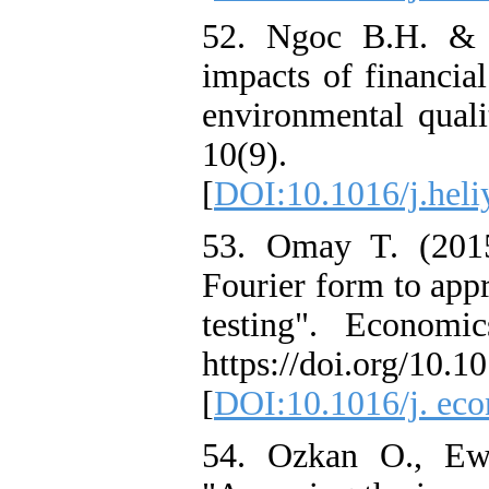
52. Ngoc B.H. & 
impacts of financia
environmental qual
10(9). 
[
DOI:10.1016/j.hel
53. Omay T. (2015)
Fourier form to app
testing". Economi
https://doi.org/10.1
[
DOI:10.1016/j. eco
54. Ozkan O., Ew