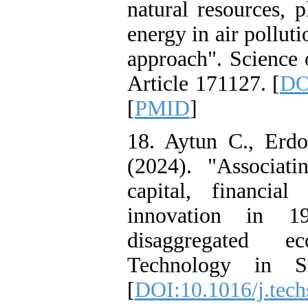
natural resources, 
energy in air pollut
approach". Science 
Article 171127. [
DO
[
PMID
]
18. Aytun C., Erd
(2024). "Associat
capital, financia
innovation in 1
disaggregated ec
Technology in So
[
DOI:10.1016/j.tec