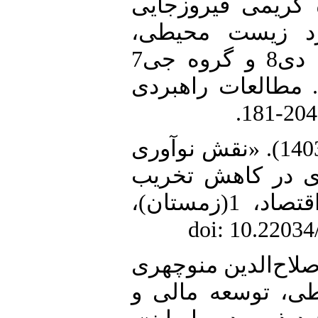
4. ریمی فیروزجایی
(1397). «ت محیطی
شواهدی از کشورهای عضو گروه دی8 و گروه جی7
. مطالعات راهبردی
5. جواهری، بختیار و وحید عزیزی (1403). «نقش نوآوری
ی در کاهش تخریب
محیط‌ زیست ایران». مجلس و اقتصاد، 1(زمستان)،
6. اح‌الدین منوچهری
(1403). «عه مالی و