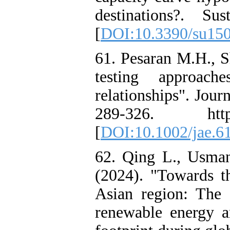
destinations?. Sus
[
DOI:10.3390/su15
61. Pesaran M.H., S
testing approac
relationships". Jour
289-326. https:
[
DOI:10.1002/jae.6
62. Qing L., Usma
(2024). "Towards t
Asian region: The r
renewable energy an