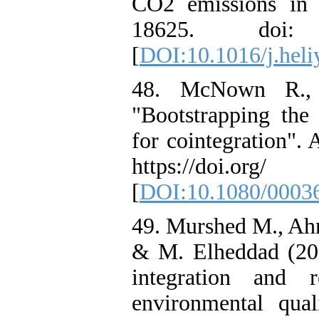
CO2 emissions in M
18625. doi: 10.
[
DOI:10.1016/j.hel
48. McNown R., 
"Bootstrapping the 
for cointegration".
https://doi.org/
[
DOI:10.1080/0003
49. Murshed M., A
& M. Elheddad (2021
integration and 
environmental qua