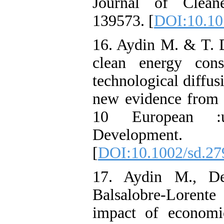
Journal of Cleane
139573. [
DOI:10.101
16. Aydin M. & T. 
clean energy cons
technological diffus
new evidence from l
10 European :un
Development.
[
DOI:10.1002/sd.27
17. Aydin M., De
Balsalobre-Lorent
impact of economic