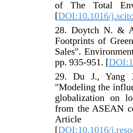
of The Total Env
[
DOI:10.1016/j.scit
28. Doytch N. & A
Footprints of Gre
Sales". Environmen
pp. 935-951. [
DOI:1
29. Du J., Yang 
"Modeling the influe
globalization on l
from the ASEAN cou
Artic
[
DOI:10.1016/j.res