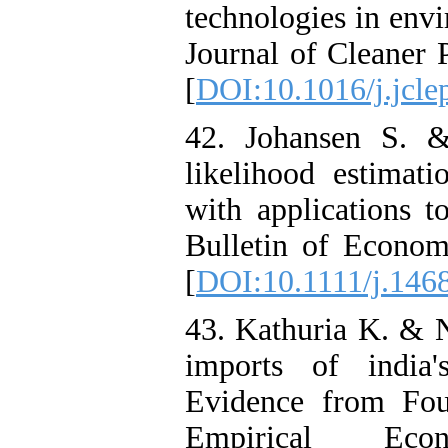
technologies in env
Journal of Cleaner 
[
DOI:10.1016/j.jcle
42. Johansen S. 
likelihood estimati
with applications 
Bulletin of Economi
[
DOI:10.1111/j.146
43. Kathuria K. & 
imports of india'
Evidence from Fou
Empirical Eco