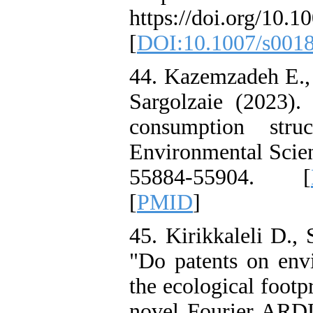
https://doi.org/10.
[
DOI:10.1007/s0018
44. Kazemzadeh E., 
Sargolzaie (2023).
consumption struc
Environmental Scien
55884-55904. [
[
PMID
]
45. Kirikkaleli D.,
"Do patents on envi
the ecological foot
novel Fourier ARDL