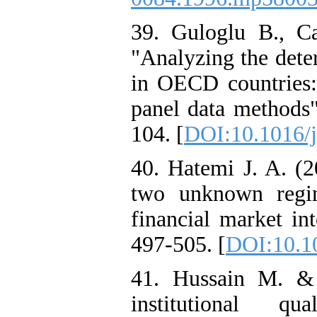
39. Guloglu B., C
"Analyzing the deter
in OECD countries:
panel data methods
104. [
DOI:10.1016/j
40. Hatemi J. A. (2
two unknown regim
financial market in
497-505. [
DOI:10.1
41. Hussain M. &
institutional qu