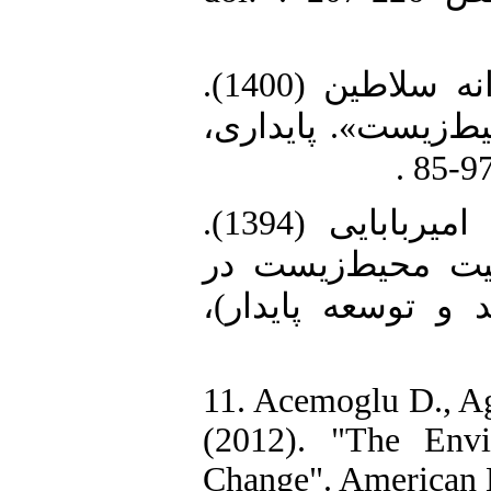
9. ابراهیمیان کفشائی، آذر و پروانه سلاطین (1400).
«یط‌زیست». پایداری
10. مهدوی، ابوالقاسم و سونای امیربابایی (1394).
«ت محیط‌‌زیست در
د و توسعه پایدار
11. Acemoglu D., A
(2012). "The Envi
Change". American 