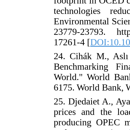
footprint in OCED c
technologies redu
Environmental Scien
23779-23793. http
17261-4 [
DOI:10.10
24. Cihák M., Asl
Benchmarking Fin
World." World Ban
6175. World Bank, 
25. Djedaiet A., Ay
prices and the loa
producing OPEC m