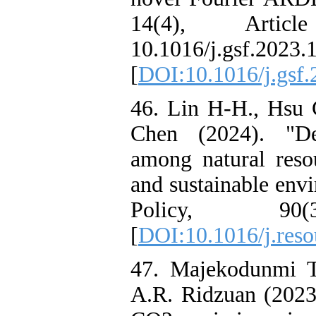
14(4), Article
10.1016/j.gsf.2023.
[
DOI:10.1016/j.gsf
46. Lin H-H., Hsu
Chen (2024). "Dem
among natural resou
and sustainable env
Policy, 90
[
DOI:10.1016/j.res
47. Majekodunmi T
A.R. Ridzuan (2023)