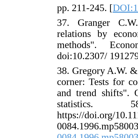
pp. 211-245. [
DOI:1
37. Granger C.W.J
relations by econo
methods". Econo
doi:10.2307/ 191279
38. Gregory A.W. & 
corner: Tests for c
and trend shifts".
statistics.
https://doi.org/10.1
0084.1996.mp58
0084.1996.mp58003