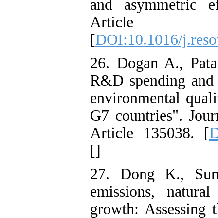
and asymmetric ef
Artic
[
DOI:10.1016/j.res
26. Dogan A., Pata
R&D spending and 
environmental quali
G7 countries". Jour
Article 135038. [
D
[
]
27. Dong K., Su
emissions, natura
growth: Assessing 