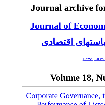
Journal archive fo
Journal of Economi
استهای اقتصادی
Home
|
All vo
Volume 18, N
Corporate Governance, t
Performance of List