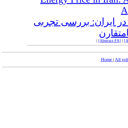
A
در ایران: بررسی تجربی
امتقارن
|
[Abstract-FA]
|
[A
Home
|
All vo