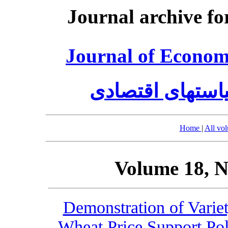
Journal archive fo
Journal of Economi
استهای اقتصادی
Home
|
All vo
Volume 18, N
Demonstration of Varie
Wheat Price Support Po